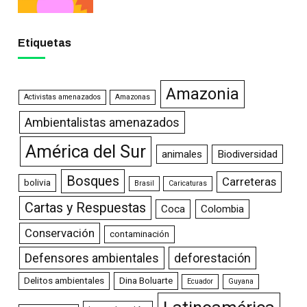
Etiquetas
Amazonia
Activistas amenazados
Amazonas
Ambientalistas amenazados
América del Sur
animales
Biodiversidad
Bosques
Carreteras
bolivia
Brasil
Caricaturas
Cartas y Respuestas
Coca
Colombia
Conservación
contaminación
Defensores ambientales
deforestación
Delitos ambientales
Dina Boluarte
Ecuador
Guyana