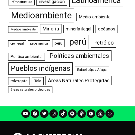
Latinoamérica
investigación
Infraestructura
Medioambiente
Medio ambiente
Minería
minería ilegal
océanos
Medioammbiente
perú
Petróleo
peru
oro ilegal
pepe mujica
Políticas ambientales
Política ambiental
Pueblos indígenas
Rafael López Aliaga
Áreas Naturales Protegidas
rolexgate
Tala
áreas naturales protegidas