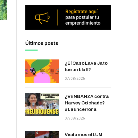
Últimos posts
¿El Caso Lava Jato
fue un bluff?
07/08/2026
¿VENGANZA contra
Harvey Colchado?
#LaEncerrona
07/08/2026
Visitamos el LUM