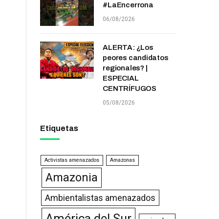
#LaEncerrona
06/08/2026
ALERTA: ¿Los
peores candidatos
regionales? |
ESPECIAL
CENTRÍFUGOS
05/08/2026
Etiquetas
Activistas amenazados
Amazonas
Amazonia
Ambientalistas amenazados
América del Sur