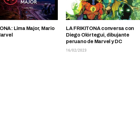
ONA: Lima Major, Mario
LA FRIKITONA conversa con
Marvel
Diego Olórtegui, dibujante
peruano de Marvel y DC
16/02/2023