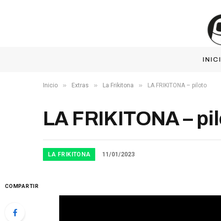
INIC
»
»
»
Inicio
Extras
La Frikitona
LA FRIKITONA – piloto
LA FRIKITONA – pil
LA FRIKITONA
11/01/2023
COMPARTIR