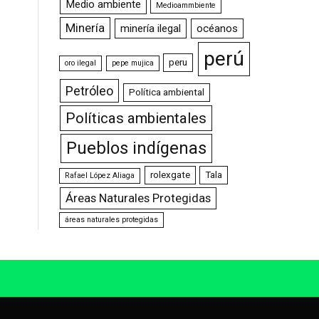
Medio ambiente
Medioammbiente
Minería
minería ilegal
océanos
perú
peru
oro ilegal
pepe mujica
Petróleo
Política ambiental
Políticas ambientales
Pueblos indígenas
rolexgate
Tala
Rafael López Aliaga
Áreas Naturales Protegidas
áreas naturales protegidas