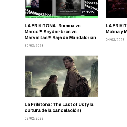
LA FRIKITONA: Romina vs
LA FRIKIT
Marco!!! Snyder-bros vs
Molina y 
Marvelitas!!! Raje de Mandalorian
04/03/2023
30/03/2023
La Frikitona: The Last of Us (y la
cultura de la cancelación)
08/02/2023