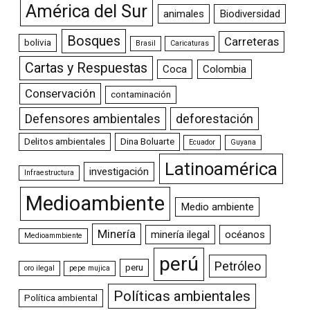
América del Sur
animales
Biodiversidad
Bosques
Carreteras
bolivia
Brasil
Caricaturas
Cartas y Respuestas
Coca
Colombia
Conservación
contaminación
Defensores ambientales
deforestación
Delitos ambientales
Dina Boluarte
Ecuador
Guyana
Latinoamérica
investigación
Infraestructura
Medioambiente
Medio ambiente
Minería
minería ilegal
océanos
Medioammbiente
perú
Petróleo
peru
oro ilegal
pepe mujica
Políticas ambientales
Política ambiental