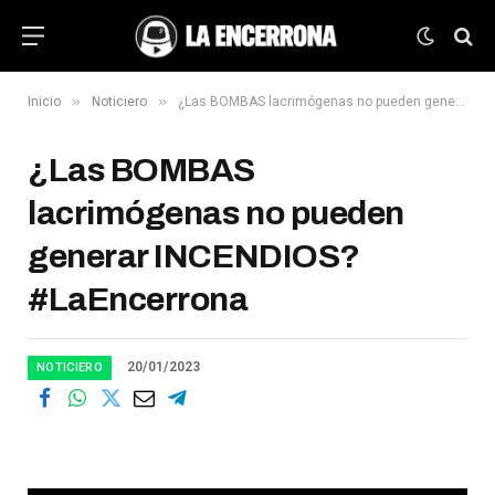
»
»
Inicio
Noticiero
¿Las BOMBAS lacrimógenas no pueden generar INCENDIOS? #LaEncerrona
¿Las BOMBAS
lacrimógenas no pueden
generar INCENDIOS?
#LaEncerrona
20/01/2023
NOTICIERO