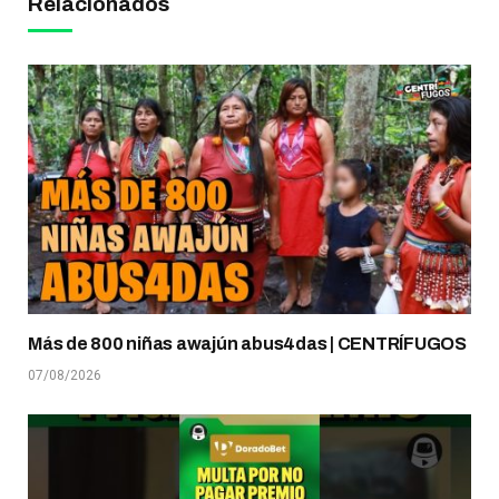
Relacionados
Más de 800 niñas awajún abus4das | CENTRÍFUGOS
07/08/2026