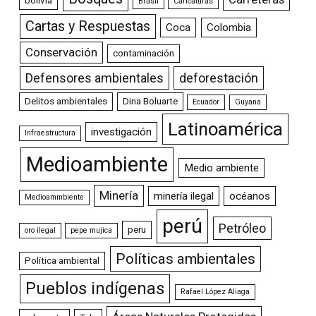
bolivia
Brasil
Caricaturas
Cartas y Respuestas
Coca
Colombia
Conservación
contaminación
Defensores ambientales
deforestación
Delitos ambientales
Dina Boluarte
Ecuador
Guyana
Latinoamérica
investigación
Infraestructura
Medioambiente
Medio ambiente
Minería
minería ilegal
océanos
Medioammbiente
perú
Petróleo
peru
oro ilegal
pepe mujica
Políticas ambientales
Política ambiental
Pueblos indígenas
Rafael López Aliaga