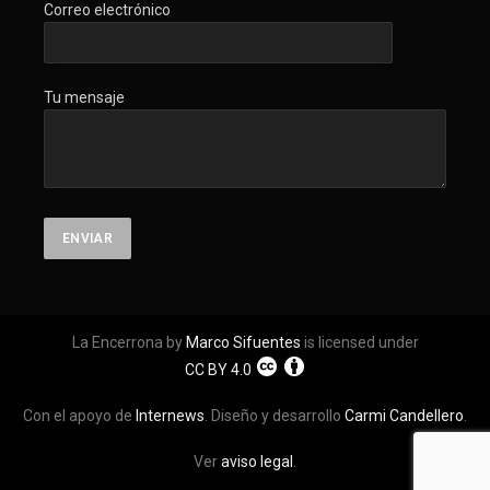
Correo electrónico
Tu mensaje
La Encerrona by
Marco Sifuentes
is licensed under
CC BY 4.0
Con el apoyo de
Internews
. Diseño y desarrollo
Carmi Candellero
.
Ver
aviso legal
.