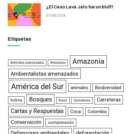
¿El Caso Lava Jato fue un bluff?
07/08/2026
Etiquetas
Amazonia
Activistas amenazados
Amazonas
Ambientalistas amenazados
América del Sur
animales
Biodiversidad
Bosques
Carreteras
bolivia
Brasil
Caricaturas
Cartas y Respuestas
Coca
Colombia
Conservación
contaminación
Defensores ambientales
deforestación