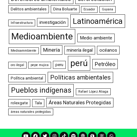
Delitos ambientales
Dina Boluarte
Ecuador
Guyana
Latinoamérica
investigación
Infraestructura
Medioambiente
Medio ambiente
Minería
minería ilegal
océanos
Medioammbiente
perú
Petróleo
peru
oro ilegal
pepe mujica
Políticas ambientales
Política ambiental
Pueblos indígenas
Rafael López Aliaga
Áreas Naturales Protegidas
rolexgate
Tala
áreas naturales protegidas