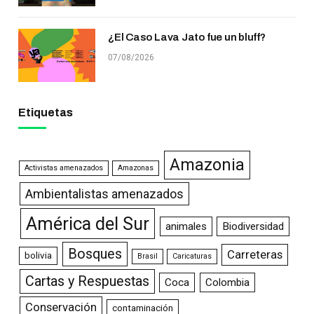
¿El Caso Lava Jato fue un bluff?
07/08/2026
Etiquetas
Amazonia
Activistas amenazados
Amazonas
Ambientalistas amenazados
América del Sur
animales
Biodiversidad
Bosques
Carreteras
bolivia
Brasil
Caricaturas
Cartas y Respuestas
Coca
Colombia
Conservación
contaminación