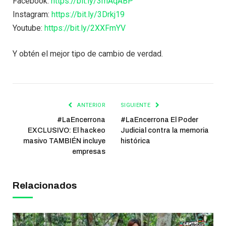
Facebook:
https://bit.ly/3mAqABP
Instagram:
https://bit.ly/3Drkj19
Youtube:
https://bit.ly/2XXFmYV
Y obtén el mejor tipo de cambio de verdad.
ANTERIOR
SIGUIENTE
#LaEncerrona
#LaEncerrona El Poder
EXCLUSIVO: El hackeo
Judicial contra la memoria
masivo TAMBIÉN incluye
histórica
empresas
Relacionados