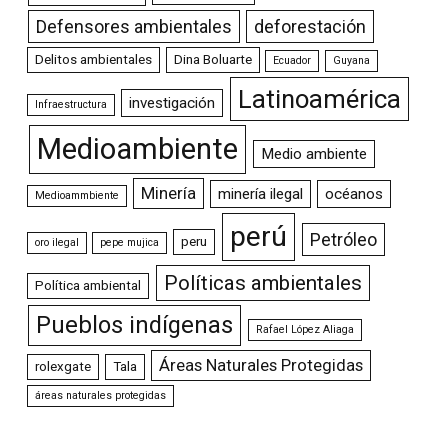
Defensores ambientales
deforestación
Delitos ambientales
Dina Boluarte
Ecuador
Guyana
Latinoamérica
investigación
Infraestructura
Medioambiente
Medio ambiente
Minería
minería ilegal
océanos
Medioammbiente
perú
Petróleo
peru
oro ilegal
pepe mujica
Políticas ambientales
Política ambiental
Pueblos indígenas
Rafael López Aliaga
Áreas Naturales Protegidas
rolexgate
Tala
áreas naturales protegidas