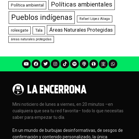
Políticas ambientales
Política ambiental
Pueblos indígenas
Rafael López Aliaga
Áreas Naturales Protegidas
rolexgate
Tala
áreas naturales protegidas
Mini noticiero de lunes a viernes, en 20 minutos –en
cualquiera que sea tu red favorita– todo lo que necesitas
saber para empezar tu día.
En un mundo de burbujas desinformativas, de sesgos de
confirmación y contenido personalizado, la única