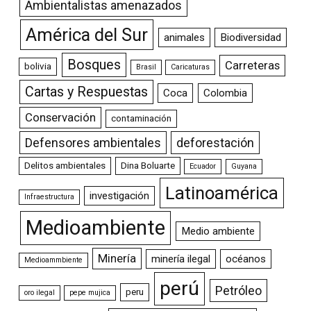
Ambientalistas amenazados
América del Sur
animales
Biodiversidad
Bosques
Carreteras
bolivia
Brasil
Caricaturas
Cartas y Respuestas
Coca
Colombia
Conservación
contaminación
Defensores ambientales
deforestación
Delitos ambientales
Dina Boluarte
Ecuador
Guyana
Latinoamérica
investigación
Infraestructura
Medioambiente
Medio ambiente
Minería
minería ilegal
océanos
Medioammbiente
perú
Petróleo
peru
oro ilegal
pepe mujica