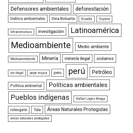
Defensores ambientales
deforestación
Delitos ambientales
Dina Boluarte
Ecuador
Guyana
Latinoamérica
investigación
Infraestructura
Medioambiente
Medio ambiente
Minería
minería ilegal
océanos
Medioammbiente
perú
Petróleo
peru
oro ilegal
pepe mujica
Políticas ambientales
Política ambiental
Pueblos indígenas
Rafael López Aliaga
Áreas Naturales Protegidas
rolexgate
Tala
áreas naturales protegidas