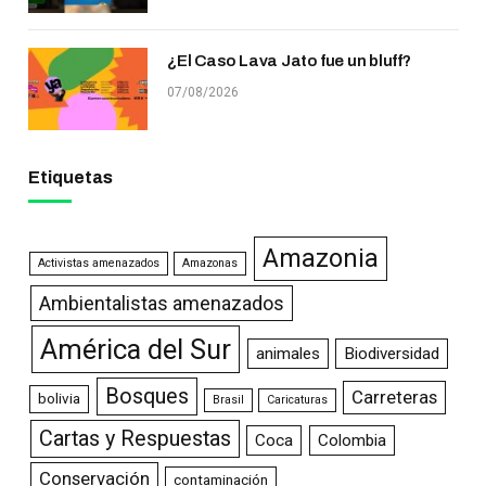
¿El Caso Lava Jato fue un bluff?
07/08/2026
Etiquetas
Amazonia
Activistas amenazados
Amazonas
Ambientalistas amenazados
América del Sur
animales
Biodiversidad
Bosques
Carreteras
bolivia
Brasil
Caricaturas
Cartas y Respuestas
Coca
Colombia
Conservación
contaminación