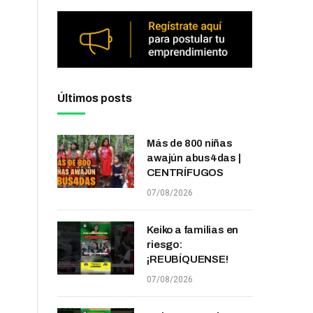
Últimos posts
Más de 800 niñas
awajún abus4das |
CENTRÍFUGOS
07/08/2026
Keiko a familias en
riesgo:
¡REUBÍQUENSE!
07/08/2026