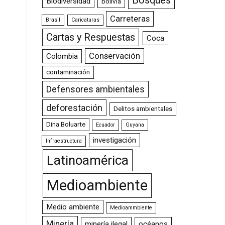
Bosques
Biodiversidad
bolivia
Carreteras
Brasil
Caricaturas
Cartas y Respuestas
Coca
Conservación
Colombia
contaminación
Defensores ambientales
deforestación
Delitos ambientales
Dina Boluarte
Ecuador
Guyana
investigación
Infraestructura
Latinoamérica
Medioambiente
Medio ambiente
Medioammbiente
Minería
minería ilegal
océanos