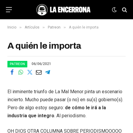
»
»
»
Inicio
Artículos
Patreon
A quién le importa
A quién le importa
06/06/2021
PATREON
El inminente triunfo de La Mal Menor pinta un escenario
incierto. Mucho puede pasar (o no) en su(s) gobierno(s).
Pero de algo estoy seguro:
de cómo le irá a la
industria que integro
. Al periodismo.
OH DIOS OTRA COLUMNA SOBRE PERIODISMOOOOO