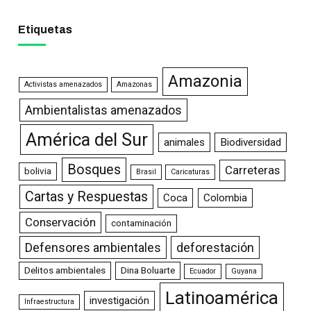
Etiquetas
Amazonia
Activistas amenazados
Amazonas
Ambientalistas amenazados
América del Sur
animales
Biodiversidad
Bosques
Carreteras
bolivia
Brasil
Caricaturas
Cartas y Respuestas
Coca
Colombia
Conservación
contaminación
Defensores ambientales
deforestación
Delitos ambientales
Dina Boluarte
Ecuador
Guyana
Latinoamérica
investigación
Infraestructura