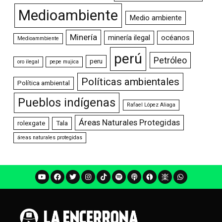
Medioambiente
Medio ambiente
Minería
minería ilegal
océanos
Medioammbiente
perú
Petróleo
peru
oro ilegal
pepe mujica
Políticas ambientales
Política ambiental
Pueblos indígenas
Rafael López Aliaga
Áreas Naturales Protegidas
rolexgate
Tala
áreas naturales protegidas