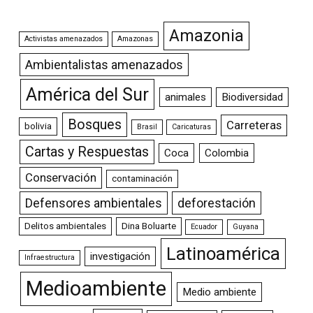
Amazonia
Activistas amenazados
Amazonas
Ambientalistas amenazados
América del Sur
animales
Biodiversidad
Bosques
Carreteras
bolivia
Brasil
Caricaturas
Cartas y Respuestas
Coca
Colombia
Conservación
contaminación
Defensores ambientales
deforestación
Delitos ambientales
Dina Boluarte
Ecuador
Guyana
Latinoamérica
investigación
Infraestructura
Medioambiente
Medio ambiente