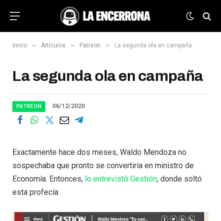
»
»
»
Inicio
Artículos
Patreon
La segunda ola en campaña
La segunda ola en campaña
06/12/2020
PATREON
Exactamente hace dos meses, Waldo Mendoza no
sospechaba que pronto se convertiría en ministro de
Economía. Entonces,
lo entrevistó Gestión
, donde soltó
esta profecía: