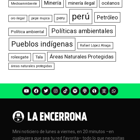
Minería
minería ilegal
océanos
Medioammbiente
perú
Petróleo
peru
oro ilegal
pepe mujica
Políticas ambientales
Política ambiental
Pueblos indígenas
Rafael López Aliaga
Áreas Naturales Protegidas
rolexgate
Tala
áreas naturales protegidas
Mini noticiero de lunes a viernes, en 20 minutos –en
cualquiera que sea tu red favorita– todo lo que necesitas