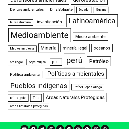
Delitos ambientales
Dina Boluarte
Ecuador
Guyana
Latinoamérica
investigación
Infraestructura
Medioambiente
Medio ambiente
Minería
minería ilegal
océanos
Medioammbiente
perú
Petróleo
peru
oro ilegal
pepe mujica
Políticas ambientales
Política ambiental
Pueblos indígenas
Rafael López Aliaga
Áreas Naturales Protegidas
rolexgate
Tala
áreas naturales protegidas