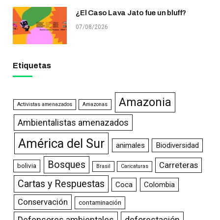
¿El Caso Lava Jato fue un bluff?
07/08/2026
Etiquetas
Amazonia
Activistas amenazados
Amazonas
Ambientalistas amenazados
América del Sur
animales
Biodiversidad
Bosques
Carreteras
bolivia
Brasil
Caricaturas
Cartas y Respuestas
Coca
Colombia
Conservación
contaminación
Defensores ambientales
deforestación