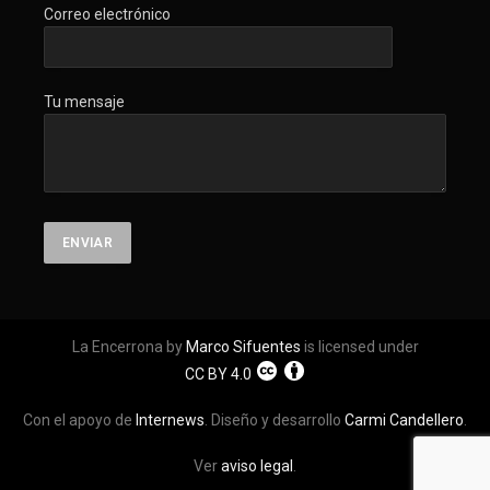
Correo electrónico
Tu mensaje
La Encerrona by
Marco Sifuentes
is licensed under
CC BY 4.0
Con el apoyo de
Internews
. Diseño y desarrollo
Carmi Candellero
.
Ver
aviso legal
.