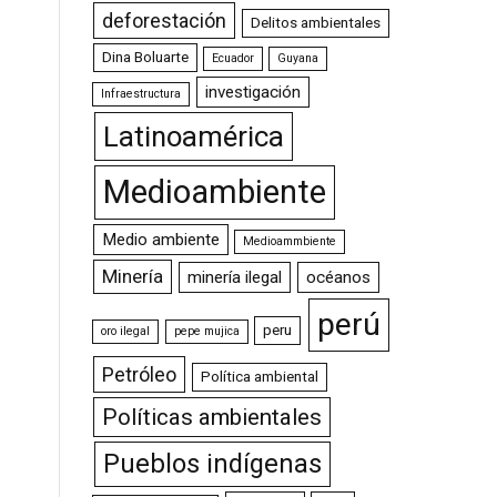
deforestación
Delitos ambientales
Dina Boluarte
Ecuador
Guyana
investigación
Infraestructura
Latinoamérica
Medioambiente
Medio ambiente
Medioammbiente
Minería
minería ilegal
océanos
perú
peru
oro ilegal
pepe mujica
Petróleo
Política ambiental
Políticas ambientales
Pueblos indígenas