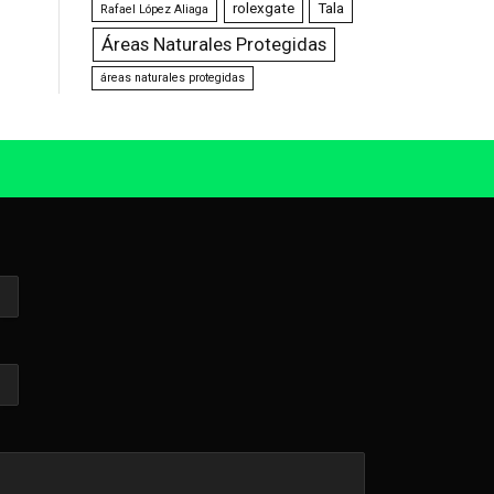
rolexgate
Tala
Rafael López Aliaga
Áreas Naturales Protegidas
áreas naturales protegidas