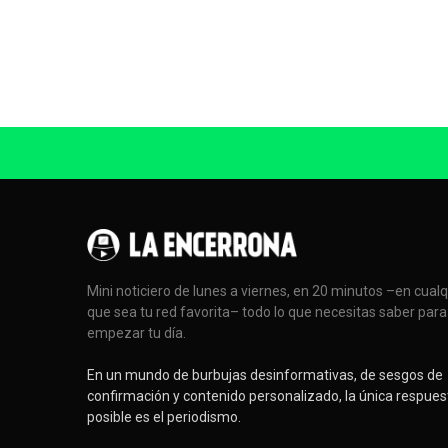
Mini noticiero de lunes a viernes, en 20 minutos –en cual
que sea tu red favorita– todo lo que necesitas saber para
empezar tu día.
En un mundo de burbujas desinformativas, de sesgos de
confirmación y contenido personalizado, la única respues
posible es el periodismo.