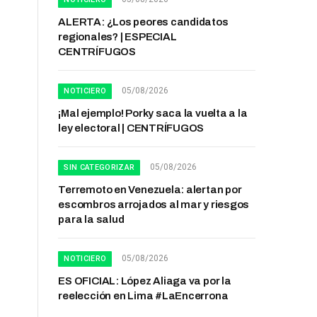
ALERTA: ¿Los peores candidatos
regionales? | ESPECIAL
CENTRÍFUGOS
05/08/2026
NOTICIERO
¡Mal ejemplo! Porky saca la vuelta a la
ley electoral | CENTRÍFUGOS
05/08/2026
SIN CATEGORIZAR
Terremoto en Venezuela: alertan por
escombros arrojados al mar y riesgos
para la salud
05/08/2026
NOTICIERO
ES OFICIAL: López Aliaga va por la
reelección en Lima #LaEncerrona