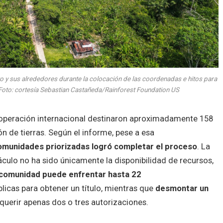
o y sus alrededores durante la colocación de las coordenadas e hitos para
 Foto: cortesía Sebastian Castañeda/Rainforest Foundation US
cooperación internacional destinaron aproximadamente 158
n de tierras. Según el informe, pese a esa
omunidades priorizadas logró completar el proceso
. La
áculo no ha sido únicamente la disponibilidad de recursos,
comunidad puede enfrentar hasta 22
licas para obtener un título, mientras que
desmontar un
querir apenas dos o tres autorizaciones.