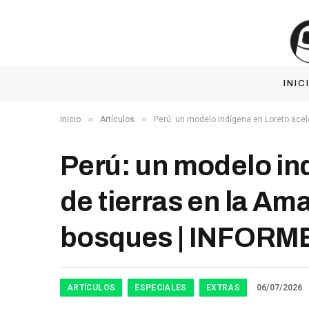
INIC
»
»
Inicio
Artículos
Perú: un modelo indígena en Loreto acele
Perú: un modelo ind
de tierras en la Ama
bosques | INFORM
ARTÍCULOS
ESPECIALES
EXTRAS
06/07/2026