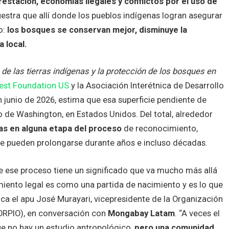
estación, economías ilegales y conflictos por el uso de
stra que allí donde los pueblos indígenas logran asegurar
o:
los bosques se conservan mejor, disminuye la
 local.
de las tierras indígenas y la protección de los bosques en
est Foundation US
y la Asociación Interétnica de Desarrollo
n junio de 2026, estima que esa superficie pendiente de
o de Washington, en Estados Unidos. Del total, alrededor
s en alguna etapa del proceso
de reconocimiento,
 que pueden prolongarse durante años e incluso décadas.
de ese proceso tiene un significado que va mucho más allá
imiento legal es como una partida de nacimiento y es lo que
lica el apu José Murayari, vicepresidente de la Organización
(ORPIO), en conversación con
Mongabay Latam
. “A veces el
e no hay un estudio antropológico,
pero una comunidad