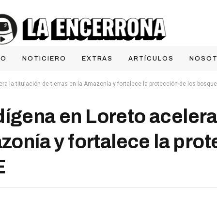
IO
NOTICIERO
EXTRAS
ARTÍCULOS
NOSO
ra la titulación de tierras en la Amazonía y fortalece la protección de los bosq
ígena en Loreto acelera 
zonía y fortalece la pro
E