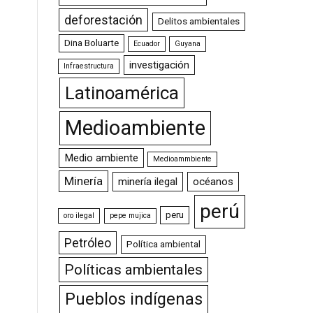
deforestación
Delitos ambientales
Dina Boluarte
Ecuador
Guyana
investigación
Infraestructura
Latinoamérica
Medioambiente
Medio ambiente
Medioammbiente
Minería
minería ilegal
océanos
perú
peru
oro ilegal
pepe mujica
Petróleo
Política ambiental
Políticas ambientales
Pueblos indígenas