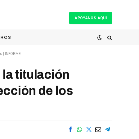
APÓYANOS AQUÍ
TROS
ues | INFORME
la titulación
tección de los