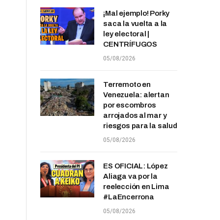
¡Mal ejemplo! Porky
saca la vuelta a la
ley electoral |
CENTRÍFUGOS
05/08/2026
Terremoto en
Venezuela: alertan
por escombros
arrojados al mar y
riesgos para la salud
05/08/2026
ES OFICIAL: López
Aliaga va por la
reelección en Lima
#LaEncerrona
05/08/2026