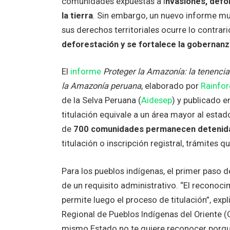
comunidades expuestas a i
nvasiones, defor
la tierra
. Sin embargo, un nuevo informe mue
sus derechos territoriales ocurre lo contrari
deforestación y se fortalece la gobernanza
El
informe
Proteger la Amazonía: la tenencia 
la Amazonía peruana
, elaborado por
Rainfor
de la Selva Peruana (
Aidesep
) y publicado e
titulación equivale a un área mayor al estad
de
700 comunidades permanecen detenida
titulación o inscripción registral, trámites
Para los pueblos indígenas, el primer paso 
de un requisito administrativo. “El reconoc
permite luego el proceso de titulación”, exp
Regional de Pueblos Indígenas del Oriente 
mismo Estado no te quiere reconocer porqu