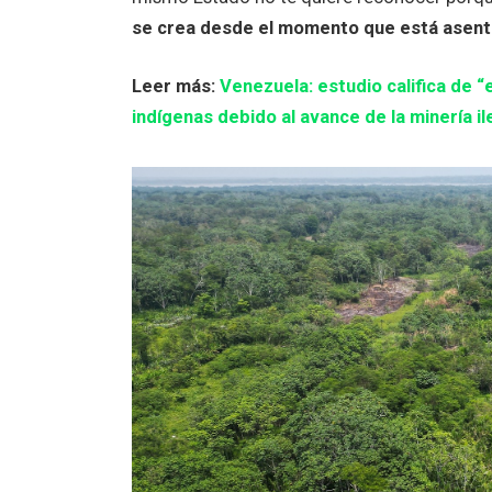
se crea desde el momento que está asentad
Leer más:
Venezuela: estudio califica de “
indígenas debido al avance de la minería 