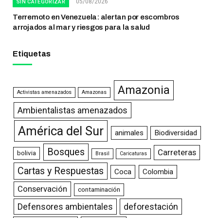
05/08/2026
SIN CATEGORIZAR
Terremoto en Venezuela: alertan por escombros
arrojados al mar y riesgos para la salud
Etiquetas
Amazonia
Activistas amenazados
Amazonas
Ambientalistas amenazados
América del Sur
animales
Biodiversidad
Bosques
Carreteras
bolivia
Brasil
Caricaturas
Cartas y Respuestas
Coca
Colombia
Conservación
contaminación
Defensores ambientales
deforestación