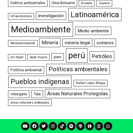
Delitos ambientales
Dina Boluarte
Ecuador
Guyana
Latinoamérica
investigación
Infraestructura
Medioambiente
Medio ambiente
Minería
minería ilegal
océanos
Medioammbiente
perú
Petróleo
peru
oro ilegal
pepe mujica
Políticas ambientales
Política ambiental
Pueblos indígenas
Rafael López Aliaga
Áreas Naturales Protegidas
rolexgate
Tala
áreas naturales protegidas