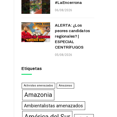
#LaEncerrona
06/08/2026
ALERTA: ¿Los
peores candidatos
regionales? |
ESPECIAL
CENTRÍFUGOS
05/08/2026
Etiquetas
Activistas amenazados
Amazonas
Amazonia
Ambientalistas amenazados
América del Sur