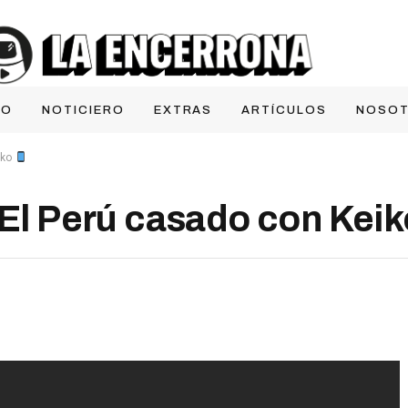
IO
NOTICIERO
EXTRAS
ARTÍCULOS
NOSO
iko
l Perú casado con Kei