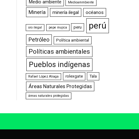
Medio ambiente
Medioammbiente
Minería
minería ilegal
océanos
perú
peru
oro ilegal
pepe mujica
Petróleo
Política ambiental
Políticas ambientales
Pueblos indígenas
rolexgate
Tala
Rafael López Aliaga
Áreas Naturales Protegidas
áreas naturales protegidas