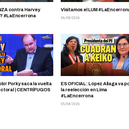
A contra Harvey
Visitamos el LUM #LaEncerron
? #LaEncerrona
06/08/2026
plo! Porky saca la vuelta
ES OFICIAL: López Aliaga va p
electoral | CENTRÍFUGOS
la reelección en Lima
#LaEncerrona
05/08/2026