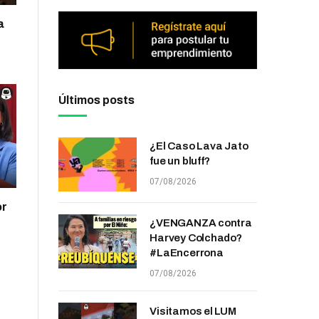
a
Últimos posts
¿El Caso Lava Jato
fue un bluff?
07/08/2026
or
¿VENGANZA contra
Harvey Colchado?
#LaEncerrona
07/08/2026
Visitamos el LUM