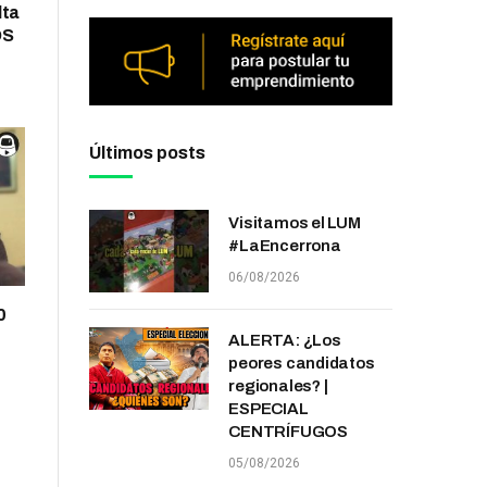
lta
OS
Últimos posts
Visitamos el LUM
#LaEncerrona
06/08/2026
0
ALERTA: ¿Los
peores candidatos
regionales? |
ESPECIAL
CENTRÍFUGOS
05/08/2026