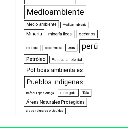
Medioambiente
Medio ambiente
Medioammbiente
Minería
minería ilegal
océanos
perú
peru
oro ilegal
pepe mujica
Petróleo
Política ambiental
Políticas ambientales
Pueblos indígenas
rolexgate
Tala
Rafael López Aliaga
Áreas Naturales Protegidas
áreas naturales protegidas