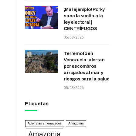
¡Mal ejemplo! Porky
saca la vuelta a la
ley electoral |
CENTRÍFUGOS
05/08/2026
Terremoto en
Venezuela: alertan
por escombros
arrojados al mar y
riesgos para la salud
05/08/2026
Etiquetas
Activistas amenazados
Amazonas
Amazonia