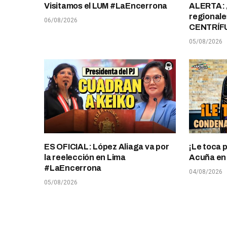
Visitamos el LUM #LaEncerrona
ALERTA: 
regionale
06/08/2026
CENTRÍF
05/08/2026
ES OFICIAL: López Aliaga va por
¡Le toca 
la reelección en Lima
Acuña en T
#LaEncerrona
04/08/2026
05/08/2026