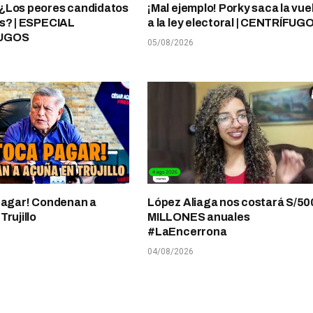
¿Los peores candidatos
¡Mal ejemplo! Porky saca la vue
s? | ESPECIAL
a la ley electoral | CENTRÍFUG
UGOS
05/08/2026
pagar! Condenan a
López Aliaga nos costará S/50
rujillo
MILLONES anuales
#LaEncerrona
04/08/2026