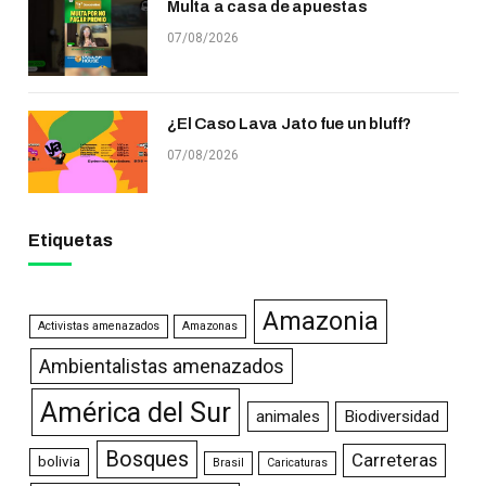
Multa a casa de apuestas
07/08/2026
¿El Caso Lava Jato fue un bluff?
07/08/2026
Etiquetas
Amazonia
Activistas amenazados
Amazonas
Ambientalistas amenazados
América del Sur
animales
Biodiversidad
Bosques
Carreteras
bolivia
Brasil
Caricaturas