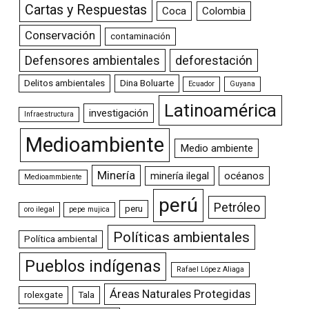
Cartas y Respuestas
Coca
Colombia
Conservación
contaminación
Defensores ambientales
deforestación
Delitos ambientales
Dina Boluarte
Ecuador
Guyana
Latinoamérica
investigación
Infraestructura
Medioambiente
Medio ambiente
Minería
minería ilegal
océanos
Medioammbiente
perú
Petróleo
peru
oro ilegal
pepe mujica
Políticas ambientales
Política ambiental
Pueblos indígenas
Rafael López Aliaga
Áreas Naturales Protegidas
rolexgate
Tala