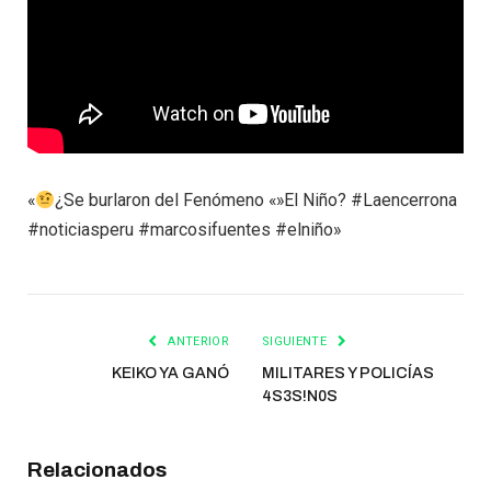
«
¿Se burlaron del Fenómeno «»El Niño? #Laencerrona
#noticiasperu #marcosifuentes #elniño»
ANTERIOR
SIGUIENTE
KEIKO YA GANÓ
MILITARES Y POLICÍAS
4S3S!N0S
Relacionados