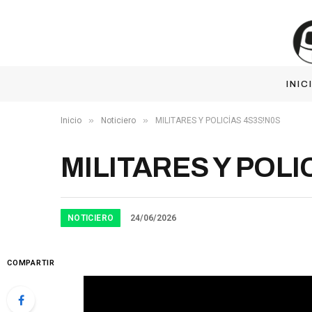
INIC
»
»
Inicio
Noticiero
MILITARES Y POLICÍAS 4S3S!N0S
MILITARES Y POLI
NOTICIERO
24/06/2026
COMPARTIR