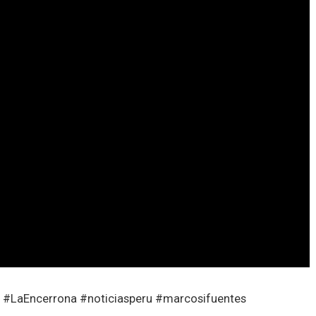
o. #LaEncerrona #noticiasperu #marcosifuentes