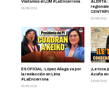
Visitamos el LUM #LaEncerrona
ALERTA: 
regionale
06/08/2026
CENTRÍF
05/08/2026
ES OFICIAL: López Aliaga va por
¡Le toca 
la reelección en Lima
Acuña en T
#LaEncerrona
04/08/2026
05/08/2026