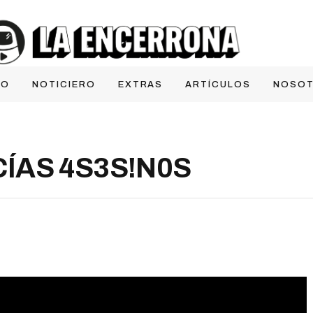
IO
NOTICIERO
EXTRAS
ARTÍCULOS
NOSO
CÍAS 4S3S!N0S