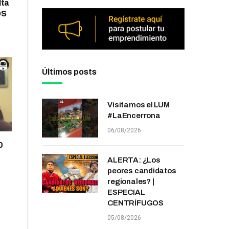
lta
OS
Últimos posts
Visitamos el LUM
#LaEncerrona
06/08/2026
0
ALERTA: ¿Los
peores candidatos
regionales? |
ESPECIAL
CENTRÍFUGOS
05/08/2026