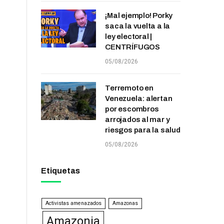
¡Mal ejemplo! Porky
saca la vuelta a la
ley electoral |
CENTRÍFUGOS
05/08/2026
Terremoto en
Venezuela: alertan
por escombros
arrojados al mar y
riesgos para la salud
05/08/2026
Etiquetas
Activistas amenazados
Amazonas
Amazonia