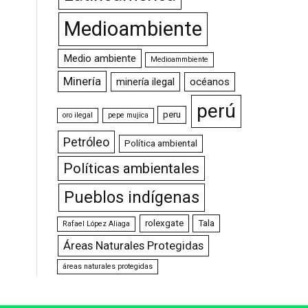
Medioambiente
Medio ambiente
Medioammbiente
Minería
minería ilegal
océanos
perú
peru
oro ilegal
pepe mujica
Petróleo
Política ambiental
Políticas ambientales
Pueblos indígenas
rolexgate
Tala
Rafael López Aliaga
Áreas Naturales Protegidas
áreas naturales protegidas