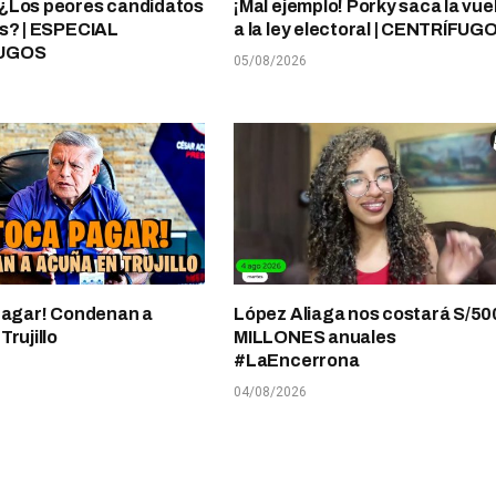
¿Los peores candidatos
¡Mal ejemplo! Porky saca la vue
s? | ESPECIAL
a la ley electoral | CENTRÍFUG
UGOS
05/08/2026
pagar! Condenan a
López Aliaga nos costará S/50
rujillo
MILLONES anuales
#LaEncerrona
04/08/2026