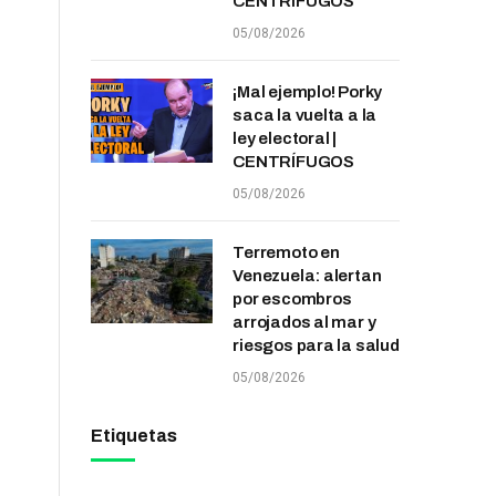
CENTRÍFUGOS
05/08/2026
¡Mal ejemplo! Porky
saca la vuelta a la
ley electoral |
CENTRÍFUGOS
05/08/2026
Terremoto en
Venezuela: alertan
por escombros
arrojados al mar y
riesgos para la salud
05/08/2026
Etiquetas