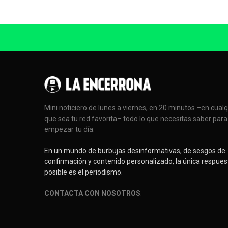
Mini noticiero de lunes a viernes, en 20 minutos –en cual
que sea tu red favorita– todo lo que necesitas saber para
empezar tu día.
En un mundo de burbujas desinformativas, de sesgos de
confirmación y contenido personalizado, la única respues
posible es el periodismo.
CONTACTA CON NOSOTROS
.