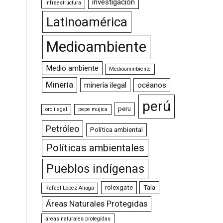
investigación
Infraestructura
Latinoamérica
Medioambiente
Medio ambiente
Medioammbiente
Minería
minería ilegal
océanos
perú
peru
oro ilegal
pepe mujica
Petróleo
Política ambiental
Políticas ambientales
Pueblos indígenas
rolexgate
Tala
Rafael López Aliaga
Áreas Naturales Protegidas
áreas naturales protegidas