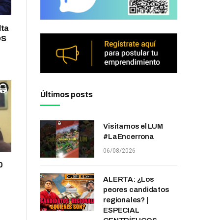
lta
OS
Últimos posts
Visitamos el LUM
#LaEncerrona
06/08/2026
0
ALERTA: ¿Los
peores candidatos
regionales? |
ESPECIAL