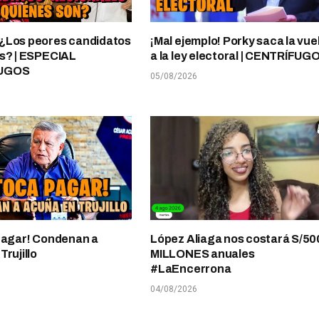
¿Los peores candidatos
¡Mal ejemplo! Porky saca la vue
s? | ESPECIAL
a la ley electoral | CENTRÍFUG
UGOS
05/08/2026
pagar! Condenan a
López Aliaga nos costará S/50
rujillo
MILLONES anuales
#LaEncerrona
04/08/2026