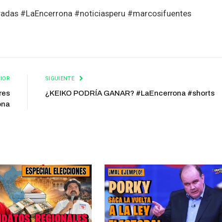
ervadas #LaEncerrona #noticiasperu #marcosifuentes
IOR
SIGUIENTE
res
¿KEIKO PODRÍA GANAR? #LaEncerrona #shorts
ona