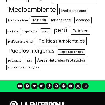
Medioambiente
Medio ambiente
Minería
minería ilegal
océanos
Medioammbiente
perú
Petróleo
peru
oro ilegal
pepe mujica
Políticas ambientales
Política ambiental
Pueblos indígenas
Rafael López Aliaga
Áreas Naturales Protegidas
rolexgate
Tala
áreas naturales protegidas