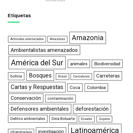
Etiquetas
Amazonia
Activistas amenazados
Amazonas
Ambientalistas amenazados
América del Sur
animales
Biodiversidad
Bosques
Carreteras
bolivia
Brasil
Caricaturas
Cartas y Respuestas
Coca
Colombia
Conservación
contaminación
Defensores ambientales
deforestación
Delitos ambientales
Dina Boluarte
Ecuador
Guyana
Latinoamérica
investigación
Infraestructura