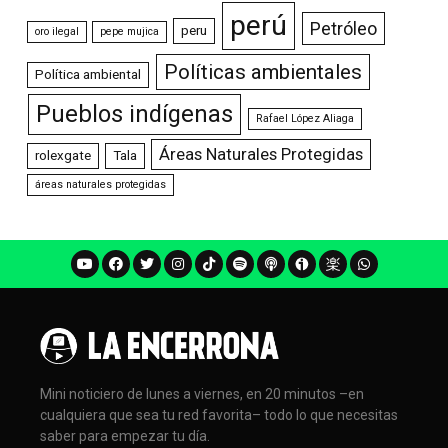
perú
Petróleo
peru
oro ilegal
pepe mujica
Políticas ambientales
Política ambiental
Pueblos indígenas
Rafael López Aliaga
Áreas Naturales Protegidas
rolexgate
Tala
áreas naturales protegidas
Mini noticiero de lunes a viernes, en 20 minutos –en
cualquiera que sea tu red favorita– todo lo que necesitas
saber para empezar tu día.