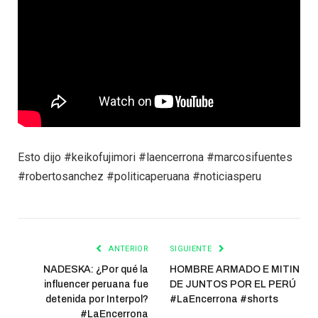
Esto dijo #keikofujimori #laencerrona #marcosifuentes
#robertosanchez #politicaperuana #noticiasperu
ANTERIOR
SIGUIENTE
NADESKA: ¿Por qué la
HOMBRE ARMADO E MITIN
influencer peruana fue
DE JUNTOS POR EL PERÚ
detenida por Interpol?
#LaEncerrona #shorts
#LaEncerrona