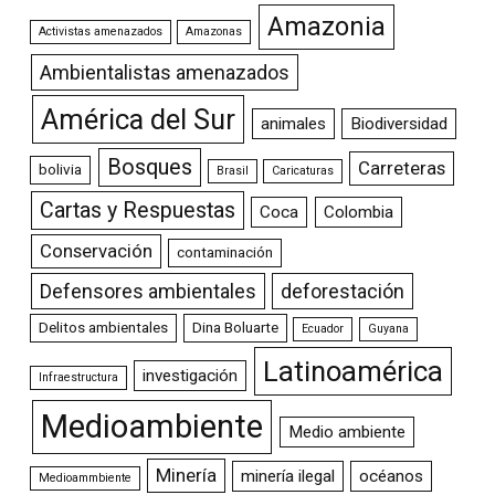
Amazonia
Activistas amenazados
Amazonas
Ambientalistas amenazados
América del Sur
animales
Biodiversidad
Bosques
Carreteras
bolivia
Brasil
Caricaturas
Cartas y Respuestas
Coca
Colombia
Conservación
contaminación
Defensores ambientales
deforestación
Delitos ambientales
Dina Boluarte
Ecuador
Guyana
Latinoamérica
investigación
Infraestructura
Medioambiente
Medio ambiente
Minería
minería ilegal
océanos
Medioammbiente