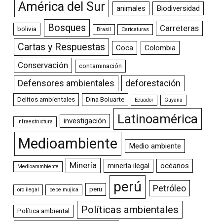
América del Sur
animales
Biodiversidad
Bosques
Carreteras
bolivia
Brasil
Caricaturas
Cartas y Respuestas
Coca
Colombia
Conservación
contaminación
Defensores ambientales
deforestación
Delitos ambientales
Dina Boluarte
Ecuador
Guyana
Latinoamérica
investigación
Infraestructura
Medioambiente
Medio ambiente
Minería
minería ilegal
océanos
Medioammbiente
perú
Petróleo
peru
oro ilegal
pepe mujica
Políticas ambientales
Política ambiental