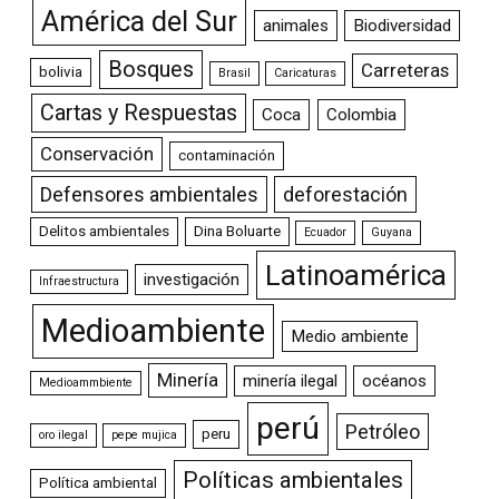
América del Sur
animales
Biodiversidad
Bosques
Carreteras
bolivia
Brasil
Caricaturas
Cartas y Respuestas
Coca
Colombia
Conservación
contaminación
Defensores ambientales
deforestación
Delitos ambientales
Dina Boluarte
Ecuador
Guyana
Latinoamérica
investigación
Infraestructura
Medioambiente
Medio ambiente
Minería
minería ilegal
océanos
Medioammbiente
perú
Petróleo
peru
oro ilegal
pepe mujica
Políticas ambientales
Política ambiental