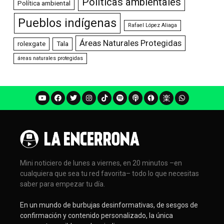
Políticas ambientales
Política ambiental
Pueblos indígenas
Rafael López Aliaga
Áreas Naturales Protegidas
rolexgate
Tala
áreas naturales protegidas
Mini noticiero de lunes a viernes, en 20 minutos –en
cualquiera que sea tu red favorita– todo lo que necesitas
saber para empezar tu día.
En un mundo de burbujas desinformativas, de sesgos de
confirmación y contenido personalizado, la única