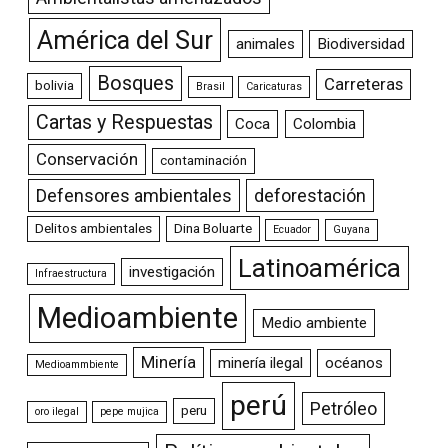
América del Sur
animales
Biodiversidad
Bosques
Carreteras
bolivia
Brasil
Caricaturas
Cartas y Respuestas
Coca
Colombia
Conservación
contaminación
Defensores ambientales
deforestación
Delitos ambientales
Dina Boluarte
Ecuador
Guyana
Latinoamérica
investigación
Infraestructura
Medioambiente
Medio ambiente
Minería
minería ilegal
océanos
Medioammbiente
perú
Petróleo
peru
oro ilegal
pepe mujica