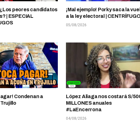
¿Los peores candidatos
¡Mal ejemplo! Porky saca la vue
s? | ESPECIAL
a la ley electoral | CENTRÍFUG
UGOS
05/08/2026
pagar! Condenan a
López Aliaga nos costará S/50
rujillo
MILLONES anuales
#LaEncerrona
04/08/2026