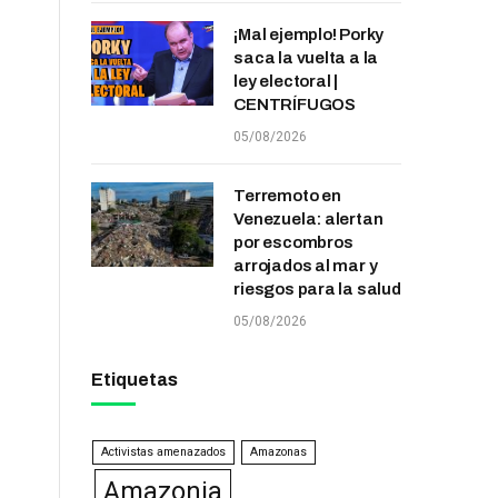
¡Mal ejemplo! Porky
saca la vuelta a la
ley electoral |
CENTRÍFUGOS
05/08/2026
Terremoto en
Venezuela: alertan
por escombros
arrojados al mar y
riesgos para la salud
05/08/2026
Etiquetas
Activistas amenazados
Amazonas
Amazonia