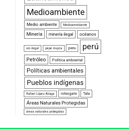
Medioambiente
Medio ambiente
Medioammbiente
Minería
minería ilegal
océanos
perú
peru
oro ilegal
pepe mujica
Petróleo
Política ambiental
Políticas ambientales
Pueblos indígenas
rolexgate
Tala
Rafael López Aliaga
Áreas Naturales Protegidas
áreas naturales protegidas