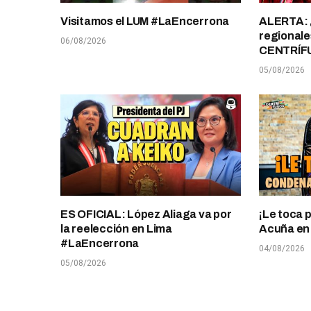
Visitamos el LUM #LaEncerrona
ALERTA: 
regionale
06/08/2026
CENTRÍF
05/08/2026
ES OFICIAL: López Aliaga va por
¡Le toca 
la reelección en Lima
Acuña en T
#LaEncerrona
04/08/2026
05/08/2026