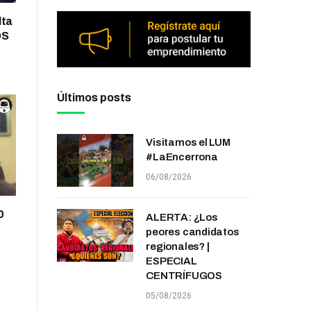
lta
OS
Últimos posts
Visitamos el LUM
#LaEncerrona
06/08/2026
0
ALERTA: ¿Los
peores candidatos
regionales? |
ESPECIAL
CENTRÍFUGOS
05/08/2026