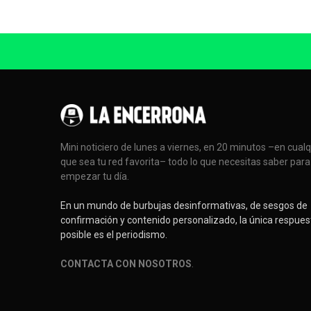
Mini noticiero de lunes a viernes, en 20 minutos –en cual
que sea tu red favorita– todo lo que necesitas saber para
empezar tu día.
En un mundo de burbujas desinformativas, de sesgos de
confirmación y contenido personalizado, la única respues
posible es el periodismo.
CONTACTA CON NOSOTROS
.