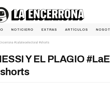
IO
NOTICIERO
EXTRAS
ARTÍCULOS
NOSO
ncerrona #calateoelectoral #shorts
SSI Y EL PLAGIO #LaE
#shorts