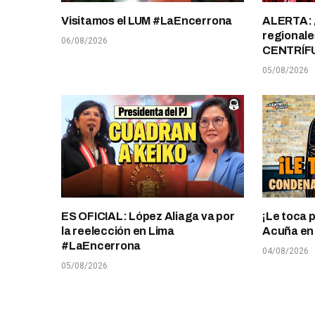
Visitamos el LUM #LaEncerrona
ALERTA: 
regionale
06/08/2026
CENTRÍF
05/08/2026
ES OFICIAL: López Aliaga va por
¡Le toca 
la reelección en Lima
Acuña en T
#LaEncerrona
04/08/2026
05/08/2026