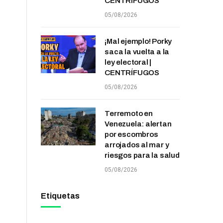
CENTRÍFUGOS
05/08/2026
¡Mal ejemplo! Porky
saca la vuelta a la
ley electoral |
CENTRÍFUGOS
05/08/2026
Terremoto en
Venezuela: alertan
por escombros
arrojados al mar y
riesgos para la salud
05/08/2026
Etiquetas