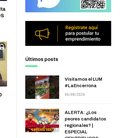
lta
OS
Últimos posts
Visitamos el LUM
#LaEncerrona
0
06/08/2026
ALERTA: ¿Los
peores candidatos
regionales? |
ESPECIAL