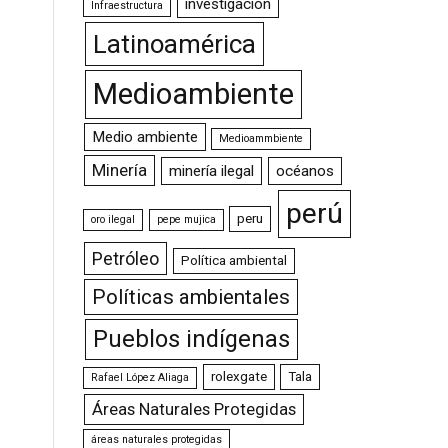
investigación
Infraestructura
Latinoamérica
Medioambiente
Medio ambiente
Medioammbiente
Minería
minería ilegal
océanos
perú
peru
oro ilegal
pepe mujica
Petróleo
Política ambiental
Políticas ambientales
Pueblos indígenas
rolexgate
Tala
Rafael López Aliaga
Áreas Naturales Protegidas
áreas naturales protegidas