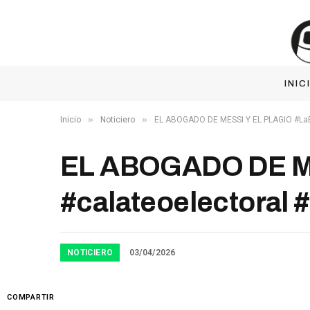
INIC
»
»
Inicio
Noticiero
EL ABOGADO DE MESSI Y EL PLAGIO #LaE
EL ABOGADO DE ME
#calateoelectoral 
NOTICIERO
03/04/2026
COMPARTIR