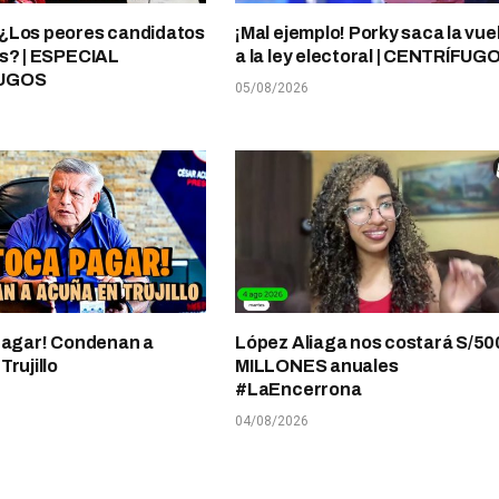
¿Los peores candidatos
¡Mal ejemplo! Porky saca la vue
s? | ESPECIAL
a la ley electoral | CENTRÍFUG
UGOS
05/08/2026
pagar! Condenan a
López Aliaga nos costará S/50
rujillo
MILLONES anuales
#LaEncerrona
04/08/2026