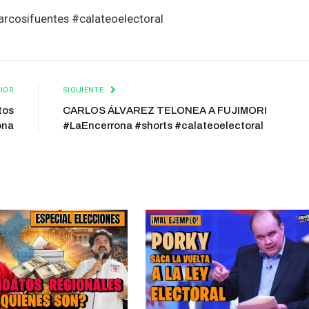
rcosifuentes #calateoelectoral
IOR
SIGUIENTE
tos
CARLOS ÁLVAREZ TELONEA A FUJIMORI
ona
#LaEncerrona #shorts #calateoelectoral