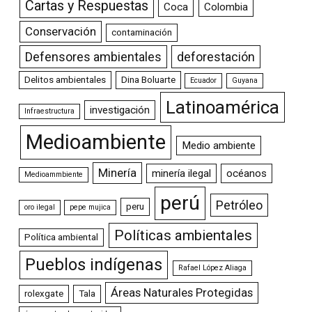
Cartas y Respuestas
Coca
Colombia
Conservación
contaminación
Defensores ambientales
deforestación
Delitos ambientales
Dina Boluarte
Ecuador
Guyana
Latinoamérica
investigación
Infraestructura
Medioambiente
Medio ambiente
Minería
minería ilegal
océanos
Medioammbiente
perú
Petróleo
peru
oro ilegal
pepe mujica
Políticas ambientales
Política ambiental
Pueblos indígenas
Rafael López Aliaga
Áreas Naturales Protegidas
rolexgate
Tala