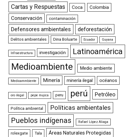
Cartas y Respuestas
Coca
Colombia
Conservación
contaminación
Defensores ambientales
deforestación
Delitos ambientales
Dina Boluarte
Ecuador
Guyana
Latinoamérica
investigación
Infraestructura
Medioambiente
Medio ambiente
Minería
minería ilegal
océanos
Medioammbiente
perú
Petróleo
peru
oro ilegal
pepe mujica
Políticas ambientales
Política ambiental
Pueblos indígenas
Rafael López Aliaga
Áreas Naturales Protegidas
rolexgate
Tala