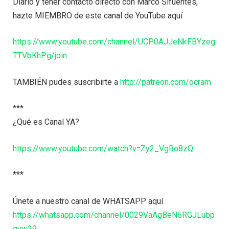
Diario y tener contacto directo con Marco Sifuentes,
hazte MIEMBRO de este canal de YouTube aquí
https://www.youtube.com/channel/UCP0AJJeNkFBYzeg
TTVbKhPg/join
TAMBIÉN pudes suscribirte a
http://patreon.com/ocram
***
¿Qué es Canal YA?
https://www.youtube.com/watch?v=Zy2_VgBo8zQ
***
Únete a nuestro canal de WHATSAPP aquí
https://whatsapp.com/channel/0029VaAgBeN6RGJLubp
qyw29