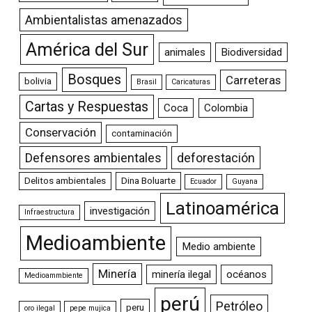
Ambientalistas amenazados
América del Sur
animales
Biodiversidad
Bosques
Carreteras
bolivia
Brasil
Caricaturas
Cartas y Respuestas
Coca
Colombia
Conservación
contaminación
Defensores ambientales
deforestación
Delitos ambientales
Dina Boluarte
Ecuador
Guyana
Latinoamérica
investigación
Infraestructura
Medioambiente
Medio ambiente
Minería
minería ilegal
océanos
Medioammbiente
perú
Petróleo
peru
oro ilegal
pepe mujica