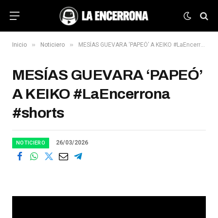
»
»
Inicio
Noticiero
MESÍAS GUEVARA ‘PAPEÓ’ A KEIKO #LaEncerrona #shorts
MESÍAS GUEVARA ‘PAPEÓ’
A KEIKO #LaEncerrona
#shorts
26/03/2026
NOTICIERO