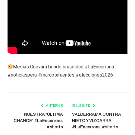
Mesías Guevara brindó brutalidad #LaEncerrona
#noticiasperu #marcosifuentes #elecciones2026
ANTERIOR
SIGUIENTE
NUESTRA ‘ÚLTIMA
VALDERRAMA CONTRA
CHANCE’ #LaEncerrona
NIETO Y VIZCARRA
#shorts
#LaEncerrona #shorts