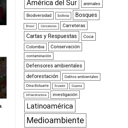
América del Sur
animales
Bosques
Biodiversidad
bolivia
Carreteras
Brasil
Caricaturas
Cartas y Respuestas
Coca
Conservación
Colombia
contaminación
Defensores ambientales
deforestación
Delitos ambientales
Dina Boluarte
Ecuador
Guyana
investigación
Infraestructura
Latinoamérica
a
Medioambiente