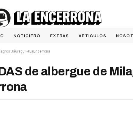
IO
NOTICIERO
EXTRAS
ARTÍCULOS
NOSO
agros Jáuregui! #LaEncerrona
S de albergue de Mila
rrona