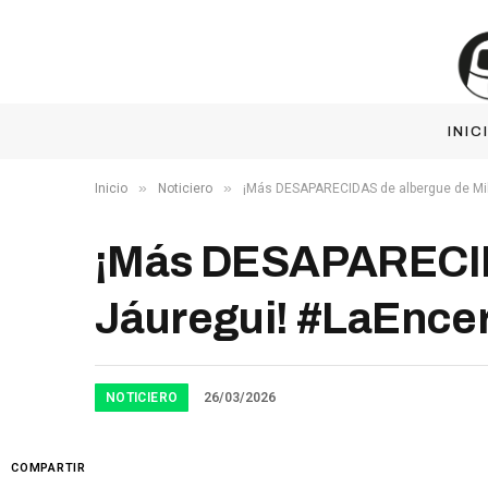
INIC
»
»
Inicio
Noticiero
¡Más DESAPARECIDAS de albergue de Mil
¡Más DESAPARECIDA
Jáuregui! #LaEnce
NOTICIERO
26/03/2026
COMPARTIR