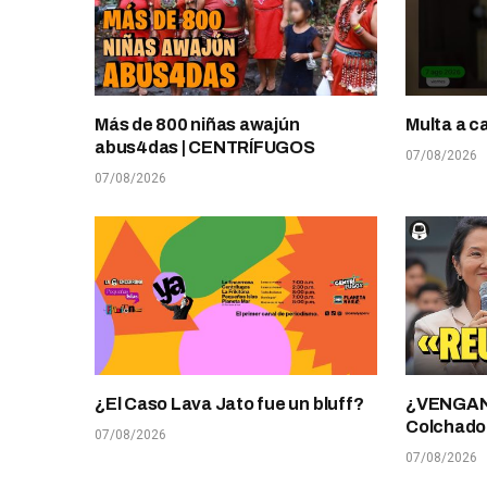
Más de 800 niñas awajún
Multa a c
abus4das | CENTRÍFUGOS
07/08/2026
07/08/2026
¿El Caso Lava Jato fue un bluff?
¿VENGANZ
Colchado
07/08/2026
07/08/2026