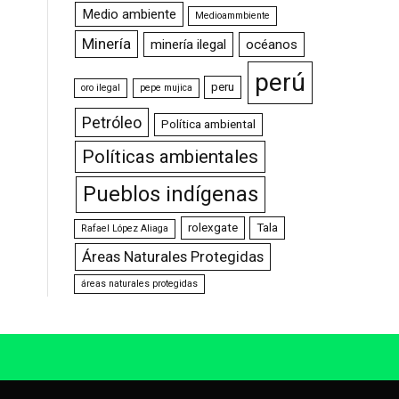
Medio ambiente
Medioammbiente
Minería
minería ilegal
océanos
perú
peru
oro ilegal
pepe mujica
Petróleo
Política ambiental
Políticas ambientales
Pueblos indígenas
rolexgate
Tala
Rafael López Aliaga
Áreas Naturales Protegidas
áreas naturales protegidas