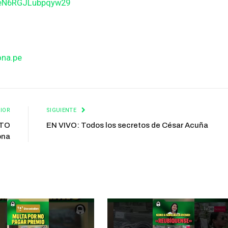
BeN6RGJLubpqyw29
ona.pe
IOR
SIGUIENTE
OTO
EN VIVO: Todos los secretos de César Acuña
ona