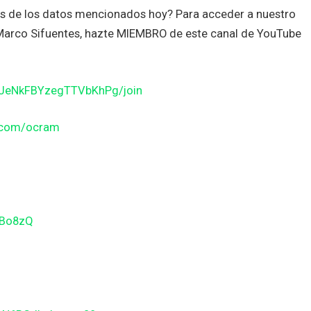
es de los datos mencionados hoy? Para acceder a nuestro
n Marco Sifuentes, hazte MIEMBRO de este canal de YouTube
JJeNkFBYzegTTVbKhPg/join
n.com/ocram
gBo8zQ