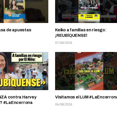
asa de apuestas
Keiko a familias en riesgo:
¡REUBÍQUENSE!
07/08/2026
A contra Harvey
Visitamos el LUM #LaEncerron
? #LaEncerrona
06/08/2026