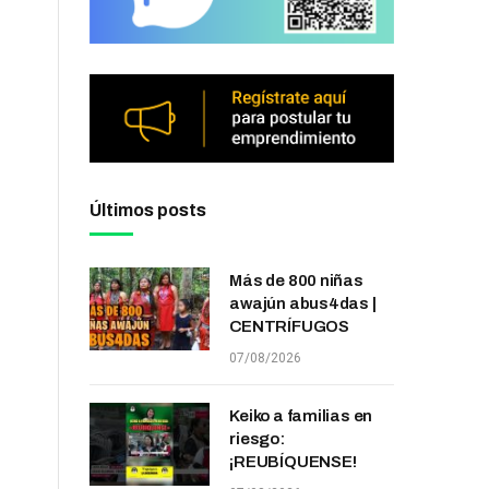
Últimos posts
Más de 800 niñas
awajún abus4das |
CENTRÍFUGOS
07/08/2026
Keiko a familias en
riesgo:
¡REUBÍQUENSE!