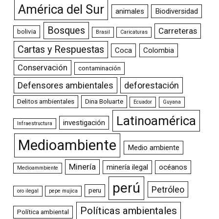
América del Sur
animales
Biodiversidad
Bosques
Carreteras
bolivia
Brasil
Caricaturas
Cartas y Respuestas
Coca
Colombia
Conservación
contaminación
Defensores ambientales
deforestación
Delitos ambientales
Dina Boluarte
Ecuador
Guyana
Latinoamérica
investigación
Infraestructura
Medioambiente
Medio ambiente
Minería
minería ilegal
océanos
Medioammbiente
perú
Petróleo
peru
oro ilegal
pepe mujica
Políticas ambientales
Política ambiental