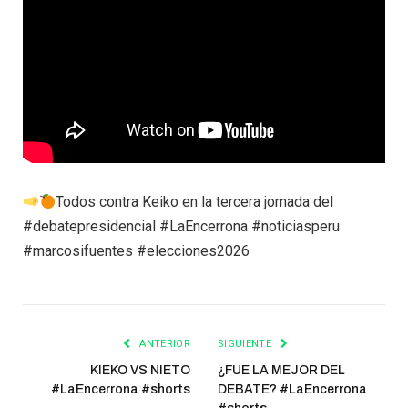
Todos contra Keiko en la tercera jornada del
#debatepresidencial #LaEncerrona #noticiasperu
#marcosifuentes #elecciones2026
ANTERIOR
SIGUIENTE
KIEKO VS NIETO
¿FUE LA MEJOR DEL
#LaEncerrona #shorts
DEBATE? #LaEncerrona