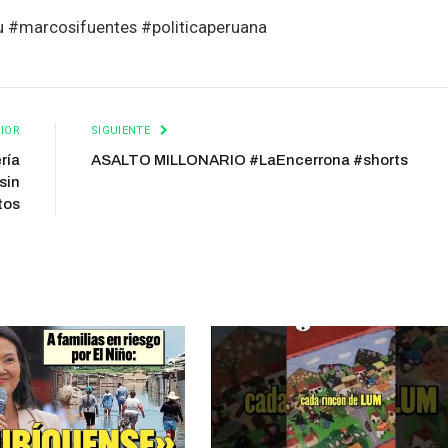
u #marcosifuentes #politicaperuana
IOR
SIGUIENTE
ría
ASALTO MILLONARIO #LaEncerrona #shorts
sin
tos