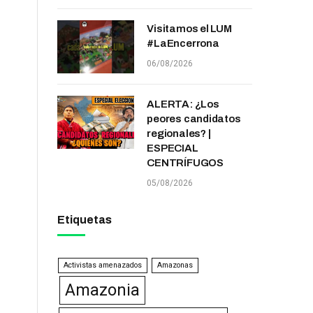
Visitamos el LUM
#LaEncerrona
06/08/2026
ALERTA: ¿Los
peores candidatos
regionales? |
ESPECIAL
CENTRÍFUGOS
05/08/2026
Etiquetas
Activistas amenazados
Amazonas
Amazonia