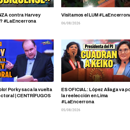
A contra Harvey
Visitamos el LUM #LaEncerron
? #LaEncerrona
06/08/2026
plo! Porky saca la vuelta
ES OFICIAL: López Aliaga va p
electoral | CENTRÍFUGOS
la reelección en Lima
#LaEncerrona
05/08/2026