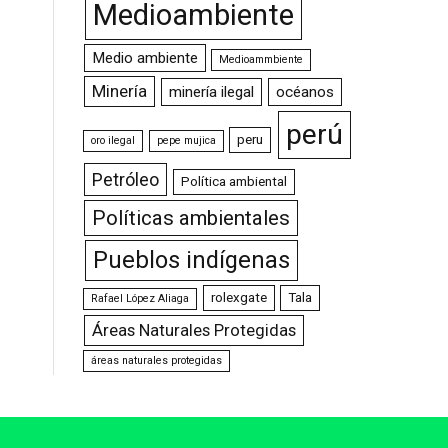
Medioambiente
Medio ambiente
Medioammbiente
Minería
minería ilegal
océanos
perú
peru
oro ilegal
pepe mujica
Petróleo
Política ambiental
Políticas ambientales
Pueblos indígenas
rolexgate
Tala
Rafael López Aliaga
Áreas Naturales Protegidas
áreas naturales protegidas