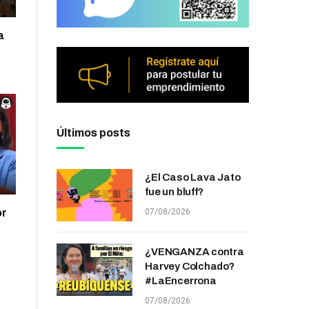
a
Últimos posts
¿El Caso Lava Jato
fue un bluff?
07/08/2026
or
¿VENGANZA contra
Harvey Colchado?
#LaEncerrona
07/08/2026