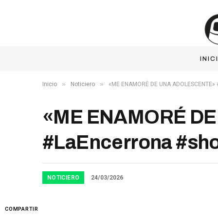
INIC
»
»
Inicio
Noticiero
«ME ENAMORÉ DE UNA ADOLESCENTE» #
«ME ENAMORÉ DE
#LaEncerrona #sho
NOTICIERO
24/03/2026
COMPARTIR