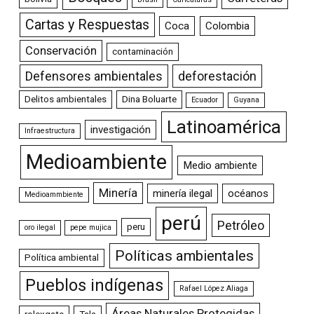
Cartas y Respuestas
Coca
Colombia
Conservación
contaminación
Defensores ambientales
deforestación
Delitos ambientales
Dina Boluarte
Ecuador
Guyana
Latinoamérica
investigación
Infraestructura
Medioambiente
Medio ambiente
Minería
minería ilegal
océanos
Medioammbiente
perú
Petróleo
peru
oro ilegal
pepe mujica
Políticas ambientales
Política ambiental
Pueblos indígenas
Rafael López Aliaga
Áreas Naturales Protegidas