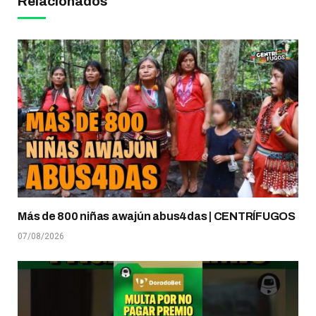
Relacionados
Más de 800 niñas awajún abus4das | CENTRÍFUGOS
07/08/2026