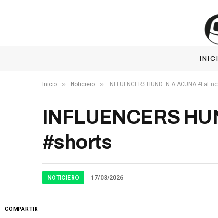
INIC
»
»
Inicio
Noticiero
INFLUENCERS HUNDEN A ACUÑA #LaEnce
INFLUENCERS HUN
#shorts
NOTICIERO
17/03/2026
COMPARTIR