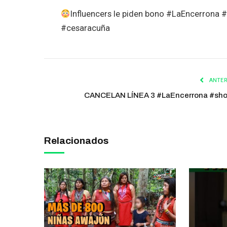
Influencers le piden bono #LaEncerrona 
#cesaracuña
ANTER
CANCELAN LÍNEA 3 #LaEncerrona #sho
Relacionados