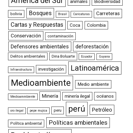
América del Sur
animales
Biodiversidad
Bosques
Carreteras
bolivia
Brasil
Caricaturas
Cartas y Respuestas
Coca
Colombia
Conservación
contaminación
Defensores ambientales
deforestación
Delitos ambientales
Dina Boluarte
Ecuador
Guyana
Latinoamérica
investigación
Infraestructura
Medioambiente
Medio ambiente
Minería
minería ilegal
océanos
Medioammbiente
perú
Petróleo
peru
oro ilegal
pepe mujica
Políticas ambientales
Política ambiental