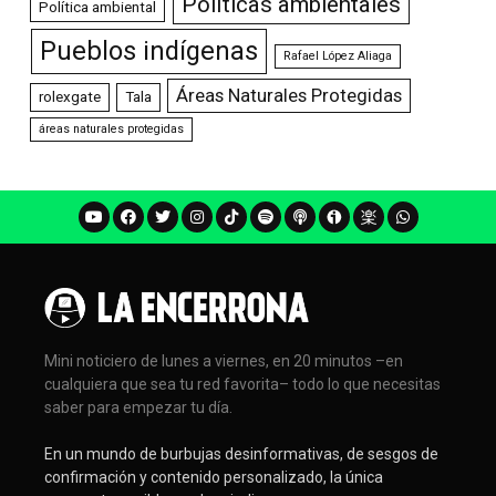
Políticas ambientales
Política ambiental
Pueblos indígenas
Rafael López Aliaga
Áreas Naturales Protegidas
rolexgate
Tala
áreas naturales protegidas
Mini noticiero de lunes a viernes, en 20 minutos –en
cualquiera que sea tu red favorita– todo lo que necesitas
saber para empezar tu día.
En un mundo de burbujas desinformativas, de sesgos de
confirmación y contenido personalizado, la única