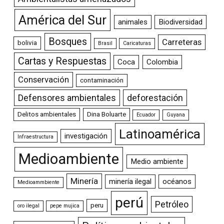
América del Sur
animales
Biodiversidad
Bosques
Carreteras
bolivia
Brasil
Caricaturas
Cartas y Respuestas
Coca
Colombia
Conservación
contaminación
Defensores ambientales
deforestación
Delitos ambientales
Dina Boluarte
Ecuador
Guyana
Latinoamérica
investigación
Infraestructura
Medioambiente
Medio ambiente
Minería
minería ilegal
océanos
Medioammbiente
perú
Petróleo
peru
oro ilegal
pepe mujica