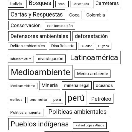
Bosques
Carreteras
bolivia
Brasil
Caricaturas
Cartas y Respuestas
Coca
Colombia
Conservación
contaminación
Defensores ambientales
deforestación
Delitos ambientales
Dina Boluarte
Ecuador
Guyana
Latinoamérica
investigación
Infraestructura
Medioambiente
Medio ambiente
Minería
minería ilegal
océanos
Medioammbiente
perú
Petróleo
peru
oro ilegal
pepe mujica
Políticas ambientales
Política ambiental
Pueblos indígenas
Rafael López Aliaga