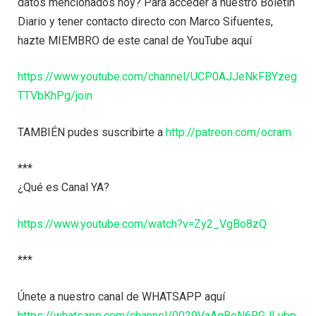
datos mencionados hoy? Para acceder a nuestro Boletín
Diario y tener contacto directo con Marco Sifuentes,
hazte MIEMBRO de este canal de YouTube aquí
https://www.youtube.com/channel/UCP0AJJeNkFBYzeg
TTVbKhPg/join
TAMBIÉN pudes suscribirte a
http://patreon.com/ocram
***
¿Qué es Canal YA?
https://www.youtube.com/watch?v=Zy2_VgBo8zQ
***
Únete a nuestro canal de WHATSAPP aquí
https://whatsapp.com/channel/0029VaAgBeN6RGJLubp