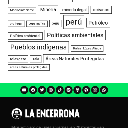
Minería
minería ilegal
océanos
Medioammbiente
perú
Petróleo
peru
oro ilegal
pepe mujica
Políticas ambientales
Política ambiental
Pueblos indígenas
Rafael López Aliaga
Áreas Naturales Protegidas
rolexgate
Tala
áreas naturales protegidas
Mini noticiero de lunes a viernes, en 20 minutos –en