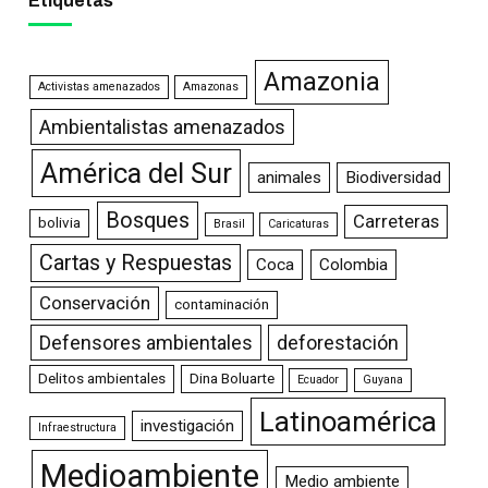
Etiquetas
Amazonia
Activistas amenazados
Amazonas
Ambientalistas amenazados
América del Sur
animales
Biodiversidad
Bosques
Carreteras
bolivia
Brasil
Caricaturas
Cartas y Respuestas
Coca
Colombia
Conservación
contaminación
Defensores ambientales
deforestación
Delitos ambientales
Dina Boluarte
Ecuador
Guyana
Latinoamérica
investigación
Infraestructura
Medioambiente
Medio ambiente