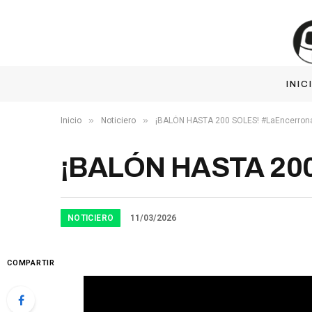
INIC
»
»
Inicio
Noticiero
¡BALÓN HASTA 200 SOLES! #LaEncerrona
¡BALÓN HASTA 200
NOTICIERO
11/03/2026
COMPARTIR