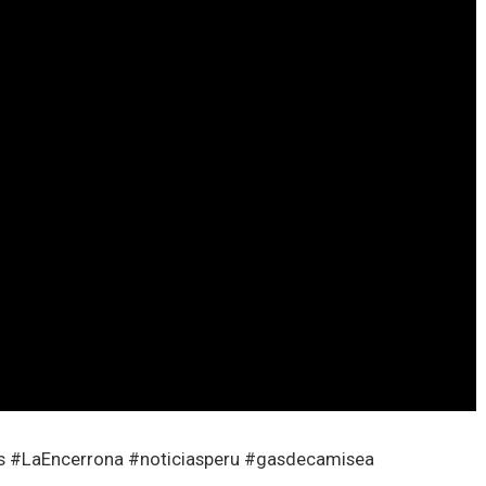
gas #LaEncerrona #noticiasperu #gasdecamisea