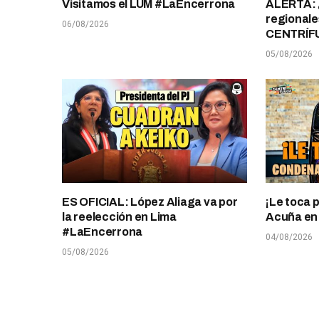
Visitamos el LUM #LaEncerrona
ALERTA: 
regionale
06/08/2026
CENTRÍF
05/08/2026
ES OFICIAL: López Aliaga va por
¡Le toca 
la reelección en Lima
Acuña en T
#LaEncerrona
04/08/2026
05/08/2026