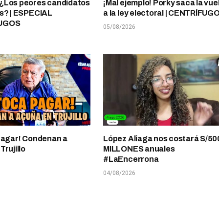
¿Los peores candidatos
¡Mal ejemplo! Porky saca la vue
s? | ESPECIAL
a la ley electoral | CENTRÍFUG
UGOS
05/08/2026
pagar! Condenan a
López Aliaga nos costará S/50
rujillo
MILLONES anuales
#LaEncerrona
04/08/2026