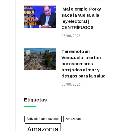
¡Mal ejemplo! Porky
saca la vuelta a la
ley electoral |
CENTRÍFUGOS
05/08/2026
Terremoto en
Venezuela: alertan
por escombros
arrojados al mar y
riesgos para la salud
05/08/2026
Etiquetas
Activistas amenazados
Amazonas
Amazonia