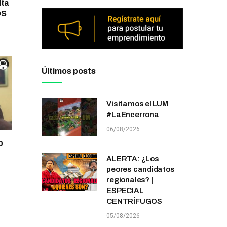
lta
OS
Últimos posts
Visitamos el LUM
#LaEncerrona
06/08/2026
0
ALERTA: ¿Los
peores candidatos
regionales? |
ESPECIAL
CENTRÍFUGOS
05/08/2026