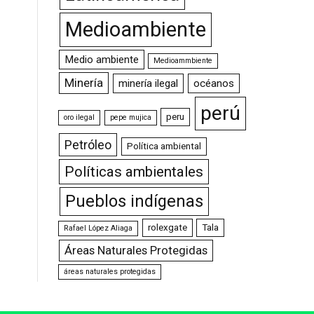
Medioambiente
Medio ambiente
Medioammbiente
Minería
minería ilegal
océanos
perú
peru
oro ilegal
pepe mujica
Petróleo
Política ambiental
Políticas ambientales
Pueblos indígenas
rolexgate
Tala
Rafael López Aliaga
Áreas Naturales Protegidas
áreas naturales protegidas