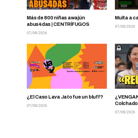
Más de 800 niñas awajún
Multa a c
abus4das | CENTRÍFUGOS
07/08/2026
07/08/2026
¿El Caso Lava Jato fue un bluff?
¿VENGANZ
Colchado
07/08/2026
07/08/2026