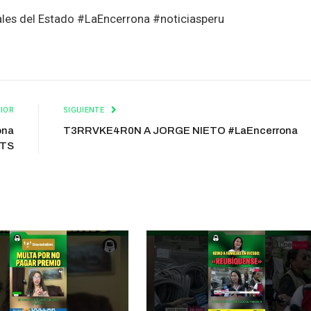
ales del Estado #LaEncerrona #noticiasperu
IOR
SIGUIENTE
ona
T3RRVKE4R0N A JORGE NIETO #LaEncerrona
TS