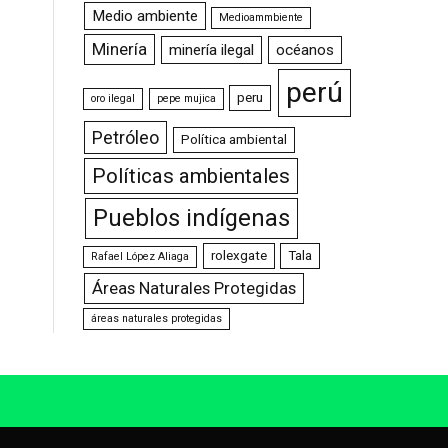
Medio ambiente
Medioammbiente
Minería
minería ilegal
océanos
perú
peru
oro ilegal
pepe mujica
Petróleo
Política ambiental
Políticas ambientales
Pueblos indígenas
rolexgate
Tala
Rafael López Aliaga
Áreas Naturales Protegidas
áreas naturales protegidas