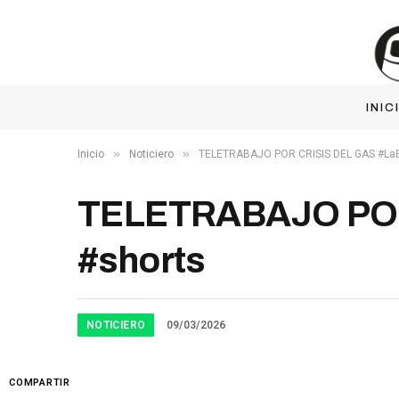
INIC
»
»
Inicio
Noticiero
TELETRABAJO POR CRISIS DEL GAS #LaE
TELETRABAJO POR
#shorts
NOTICIERO
09/03/2026
COMPARTIR