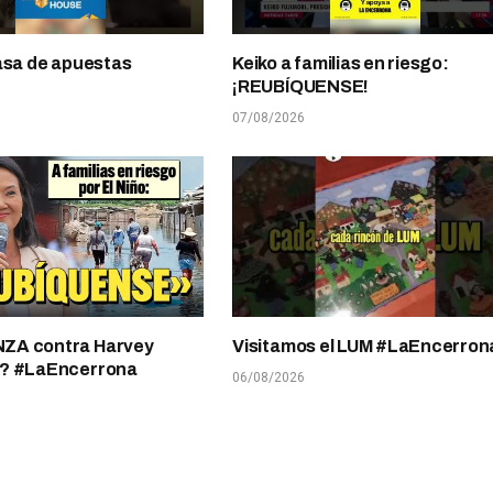
asa de apuestas
Keiko a familias en riesgo:
¡REUBÍQUENSE!
07/08/2026
A contra Harvey
Visitamos el LUM #LaEncerron
? #LaEncerrona
06/08/2026