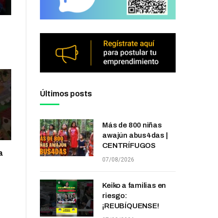
Últimos posts
Más de 800 niñas
awajún abus4das |
CENTRÍFUGOS
a
07/08/2026
Keiko a familias en
riesgo:
¡REUBÍQUENSE!