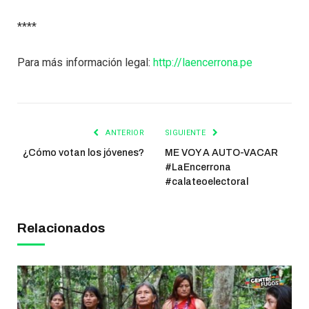
****
Para más información legal:
http://laencerrona.pe
ANTERIOR
SIGUIENTE
¿Cómo votan los jóvenes?
ME VOY A AUTO-VACAR
#LaEncerrona
#calateoelectoral
Relacionados