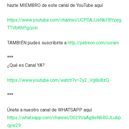
hazte MIEMBRO de este canal de YouTube aquí
https://www.youtube.com/channel/UCP0AJJeNkFBYzeg
TTVbKhPg/join
TAMBIÉN pudes suscribirte a
http://patreon.com/ocram
***
¿Qué es Canal YA?
https://www.youtube.com/watch?v=Zy2_VgBo8zQ
***
Únete a nuestro canal de WHATSAPP aquí
https://whatsapp.com/channel/0029VaAgBeN6RGJLubp
qyw29