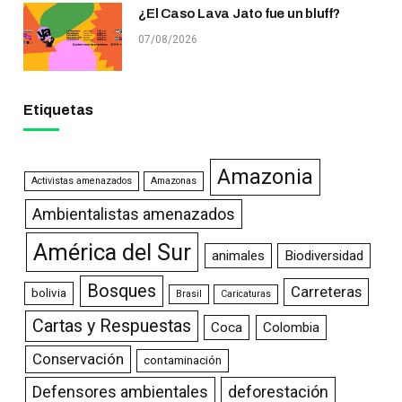
¿El Caso Lava Jato fue un bluff?
07/08/2026
Etiquetas
Amazonia
Activistas amenazados
Amazonas
Ambientalistas amenazados
América del Sur
animales
Biodiversidad
Bosques
Carreteras
bolivia
Brasil
Caricaturas
Cartas y Respuestas
Coca
Colombia
Conservación
contaminación
Defensores ambientales
deforestación