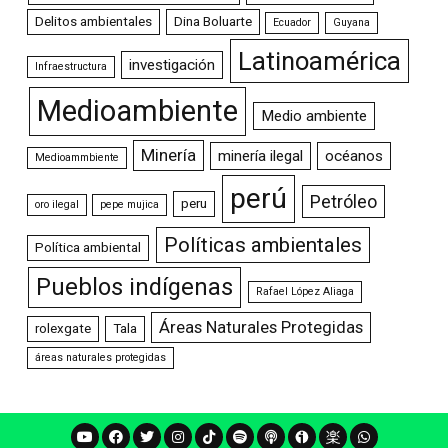
Delitos ambientales
Dina Boluarte
Ecuador
Guyana
Latinoamérica
investigación
Infraestructura
Medioambiente
Medio ambiente
Minería
minería ilegal
océanos
Medioammbiente
perú
Petróleo
peru
oro ilegal
pepe mujica
Políticas ambientales
Política ambiental
Pueblos indígenas
Rafael López Aliaga
Áreas Naturales Protegidas
rolexgate
Tala
áreas naturales protegidas