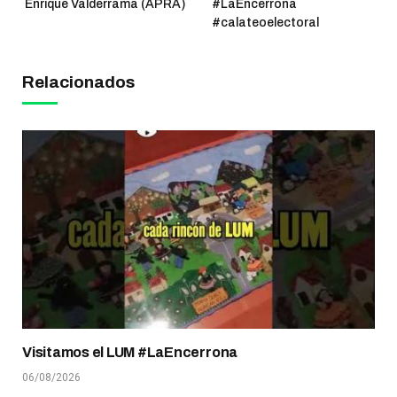
Enrique Valderrama (APRA)
#LaEncerrona
#calateoelectoral
Relacionados
Visitamos el LUM #LaEncerrona
06/08/2026