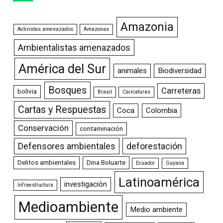
Amazonia
Activistas amenazados
Amazonas
Ambientalistas amenazados
América del Sur
animales
Biodiversidad
Bosques
Carreteras
bolivia
Brasil
Caricaturas
Cartas y Respuestas
Coca
Colombia
Conservación
contaminación
Defensores ambientales
deforestación
Delitos ambientales
Dina Boluarte
Ecuador
Guyana
Latinoamérica
investigación
Infraestructura
Medioambiente
Medio ambiente