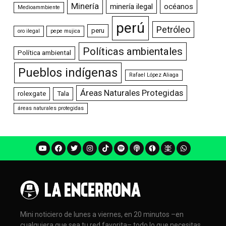
Minería
minería ilegal
océanos
Medioammbiente
perú
Petróleo
peru
oro ilegal
pepe mujica
Políticas ambientales
Política ambiental
Pueblos indígenas
Rafael López Aliaga
Áreas Naturales Protegidas
rolexgate
Tala
áreas naturales protegidas
Mini noticiero de lunes a viernes, en 20 minutos –en
cualquiera que sea tu red favorita– todo lo que necesitas