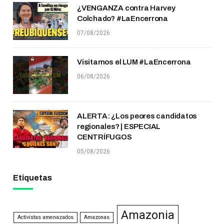
¿VENGANZA contra Harvey
Colchado? #LaEncerrona
07/08/2026
Visitamos el LUM #LaEncerrona
06/08/2026
ALERTA: ¿Los peores candidatos
regionales? | ESPECIAL
CENTRÍFUGOS
05/08/2026
Etiquetas
Amazonia
Activistas amenazados
Amazonas