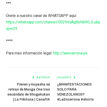
***
Únete a nuestro canal de WHATSAPP aquí
https://whatsapp.com/channel/0029VaAgBeN6RGJLubp
qyw29
****
Para más información legal:
http://laencerrona.pe
ANTERIOR
SIGUIENTE
Frieren y Inuyasha se
¿MANIFESTACIONES
retiran de Manga One tras
SOLO PARA
escándalo de Shogakukan
VENEZOLANOS?
| La Frikitona | CanalYA
#LaEncerrona #shorts