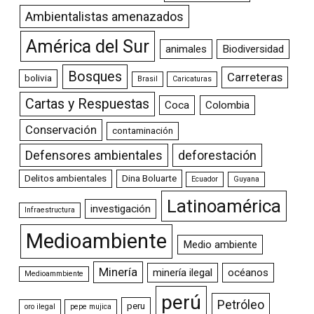
Ambientalistas amenazados
América del Sur
animales
Biodiversidad
Bosques
Carreteras
bolivia
Brasil
Caricaturas
Cartas y Respuestas
Coca
Colombia
Conservación
contaminación
Defensores ambientales
deforestación
Delitos ambientales
Dina Boluarte
Ecuador
Guyana
Latinoamérica
investigación
Infraestructura
Medioambiente
Medio ambiente
Minería
minería ilegal
océanos
Medioammbiente
perú
Petróleo
peru
oro ilegal
pepe mujica