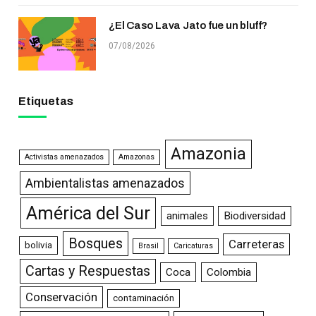
¿El Caso Lava Jato fue un bluff?
07/08/2026
Etiquetas
Amazonia
Activistas amenazados
Amazonas
Ambientalistas amenazados
América del Sur
animales
Biodiversidad
Bosques
Carreteras
bolivia
Brasil
Caricaturas
Cartas y Respuestas
Coca
Colombia
Conservación
contaminación