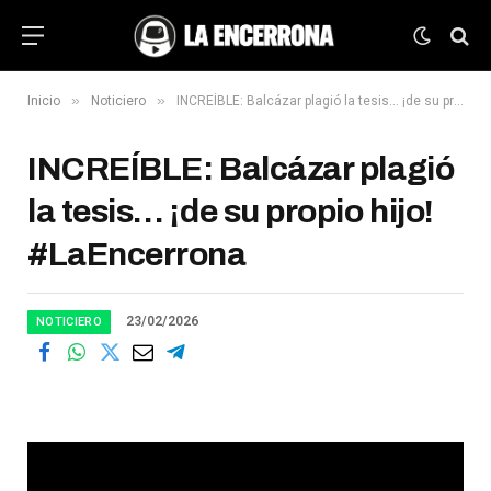
»
»
Inicio
Noticiero
INCREÍBLE: Balcázar plagió la tesis… ¡de su propio hijo! #LaEncerrona
INCREÍBLE: Balcázar plagió
la tesis… ¡de su propio hijo!
#LaEncerrona
23/02/2026
NOTICIERO