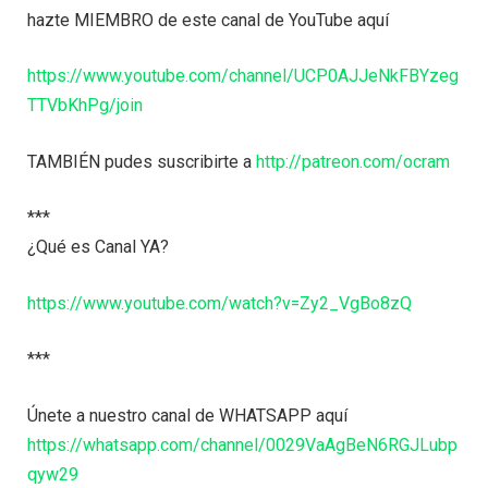
hazte MIEMBRO de este canal de YouTube aquí
https://www.youtube.com/channel/UCP0AJJeNkFBYzeg
TTVbKhPg/join
TAMBIÉN pudes suscribirte a
http://patreon.com/ocram
***
¿Qué es Canal YA?
https://www.youtube.com/watch?v=Zy2_VgBo8zQ
***
Únete a nuestro canal de WHATSAPP aquí
https://whatsapp.com/channel/0029VaAgBeN6RGJLubp
qyw29