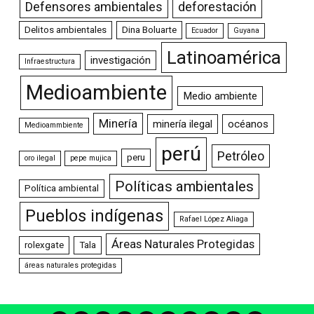
Defensores ambientales
deforestación
Delitos ambientales
Dina Boluarte
Ecuador
Guyana
Latinoamérica
investigación
Infraestructura
Medioambiente
Medio ambiente
Minería
minería ilegal
océanos
Medioammbiente
perú
Petróleo
peru
oro ilegal
pepe mujica
Políticas ambientales
Política ambiental
Pueblos indígenas
Rafael López Aliaga
Áreas Naturales Protegidas
rolexgate
Tala
áreas naturales protegidas