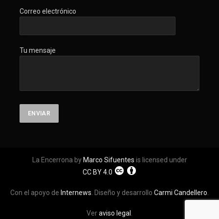
Correo electrónico
Tu mensaje
La Encerrona by
Marco Sifuentes
is licensed under
CC BY 4.0
Con el apoyo de
Internews
. Diseño y desarrollo
Carmi Candellero
.
Ver
aviso legal
.