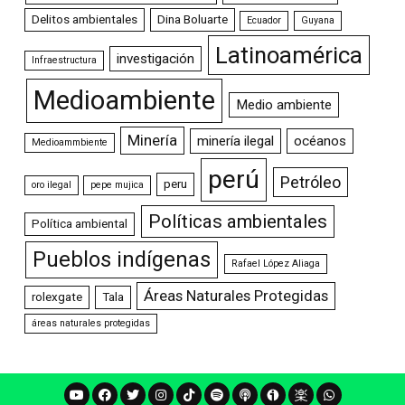
Delitos ambientales
Dina Boluarte
Ecuador
Guyana
Latinoamérica
investigación
Infraestructura
Medioambiente
Medio ambiente
Minería
minería ilegal
océanos
Medioammbiente
perú
Petróleo
peru
oro ilegal
pepe mujica
Políticas ambientales
Política ambiental
Pueblos indígenas
Rafael López Aliaga
Áreas Naturales Protegidas
rolexgate
Tala
áreas naturales protegidas