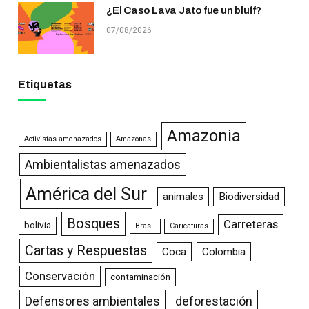
¿El Caso Lava Jato fue un bluff?
07/08/2026
Etiquetas
Amazonia
Activistas amenazados
Amazonas
Ambientalistas amenazados
América del Sur
animales
Biodiversidad
Bosques
Carreteras
bolivia
Brasil
Caricaturas
Cartas y Respuestas
Coca
Colombia
Conservación
contaminación
Defensores ambientales
deforestación