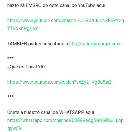
hazte MIEMBRO de este canal de YouTube aquí
https://www.youtube.com/channel/UCP0AJJeNkFBYzeg
TTVbKhPg/join
TAMBIÉN pudes suscribirte a
http://patreon.com/ocram
***
¿Qué es Canal YA?
https://www.youtube.com/watch?v=Zy2_VgBo8zQ
***
Únete a nuestro canal de WHATSAPP aquí
https://whatsapp.com/channel/0029VaAgBeN6RGJLubp
qyw29