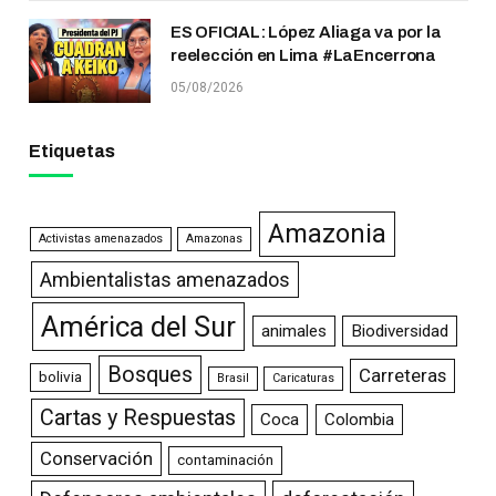
ES OFICIAL: López Aliaga va por la
reelección en Lima #LaEncerrona
05/08/2026
Etiquetas
Amazonia
Activistas amenazados
Amazonas
Ambientalistas amenazados
América del Sur
animales
Biodiversidad
Bosques
Carreteras
bolivia
Brasil
Caricaturas
Cartas y Respuestas
Coca
Colombia
Conservación
contaminación