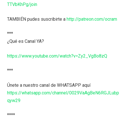
TTVbKhPg/join
TAMBIÉN pudes suscribirte a
http://patreon.com/ocram
***
¿Qué es Canal YA?
https://www.youtube.com/watch?v=Zy2_VgBo8zQ
***
Únete a nuestro canal de WHATSAPP aquí
https://whatsapp.com/channel/0029VaAgBeN6RGJLubp
qyw29
****