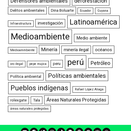
Defensores ambientales
deforestación
Delitos ambientales
Dina Boluarte
Ecuador
Guyana
Latinoamérica
investigación
Infraestructura
Medioambiente
Medio ambiente
Minería
minería ilegal
océanos
Medioammbiente
perú
Petróleo
peru
oro ilegal
pepe mujica
Políticas ambientales
Política ambiental
Pueblos indígenas
Rafael López Aliaga
Áreas Naturales Protegidas
rolexgate
Tala
áreas naturales protegidas