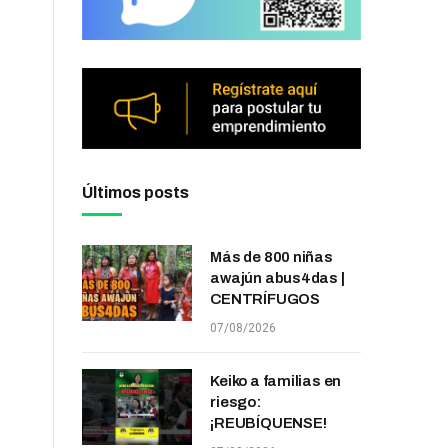
Últimos posts
Más de 800 niñas
awajún abus4das |
CENTRÍFUGOS
07/08/2026
Keiko a familias en
riesgo:
¡REUBÍQUENSE!