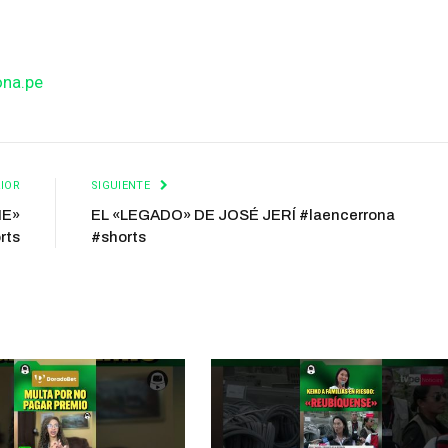
ona.pe
IOR
SIGUIENTE
HE»
EL «LEGADO» DE JOSÉ JERÍ #laencerrona
rts
#shorts