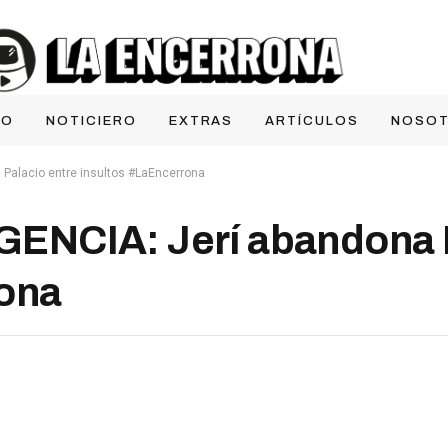
IO
NOTICIERO
EXTRAS
ARTÍCULOS
NOSO
Palacio entre insultos #LaEncerrona
NCIA: Jerí abandona P
rona