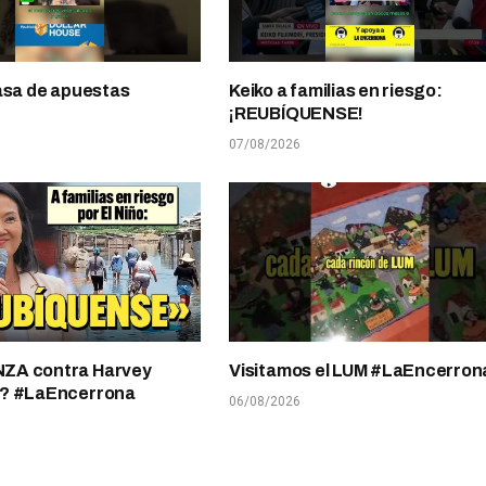
asa de apuestas
Keiko a familias en riesgo:
¡REUBÍQUENSE!
07/08/2026
A contra Harvey
Visitamos el LUM #LaEncerron
? #LaEncerrona
06/08/2026