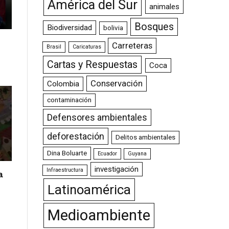
América del Sur
animales
Bosques
Biodiversidad
bolivia
Carreteras
Brasil
Caricaturas
Cartas y Respuestas
Coca
Conservación
Colombia
contaminación
Defensores ambientales
deforestación
Delitos ambientales
Dina Boluarte
Ecuador
Guyana
investigación
Infraestructura
a
Latinoamérica
Medioambiente