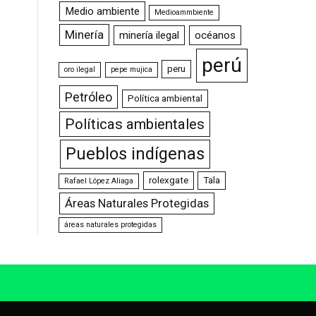
Medio ambiente
Medioammbiente
Minería
minería ilegal
océanos
perú
peru
oro ilegal
pepe mujica
Petróleo
Política ambiental
Políticas ambientales
Pueblos indígenas
rolexgate
Tala
Rafael López Aliaga
Áreas Naturales Protegidas
áreas naturales protegidas