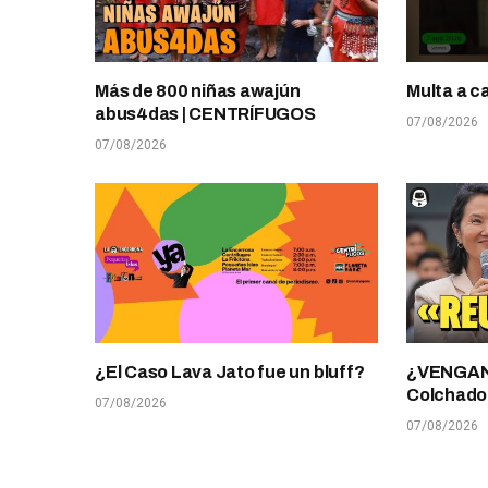
Más de 800 niñas awajún
Multa a c
abus4das | CENTRÍFUGOS
07/08/2026
07/08/2026
¿El Caso Lava Jato fue un bluff?
¿VENGANZ
Colchado
07/08/2026
07/08/2026