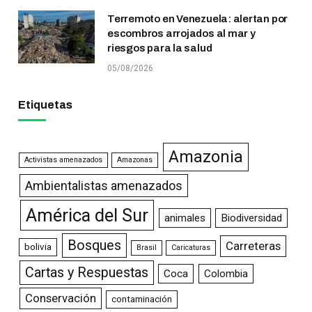
Terremoto en Venezuela: alertan por
escombros arrojados al mar y
riesgos para la salud
05/08/2026
Etiquetas
Amazonia
Activistas amenazados
Amazonas
Ambientalistas amenazados
América del Sur
animales
Biodiversidad
Bosques
Carreteras
bolivia
Brasil
Caricaturas
Cartas y Respuestas
Coca
Colombia
Conservación
contaminación