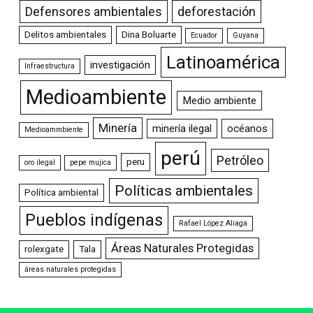
Defensores ambientales
deforestación
Delitos ambientales
Dina Boluarte
Ecuador
Guyana
Latinoamérica
investigación
Infraestructura
Medioambiente
Medio ambiente
Minería
minería ilegal
océanos
Medioammbiente
perú
Petróleo
peru
oro ilegal
pepe mujica
Políticas ambientales
Política ambiental
Pueblos indígenas
Rafael López Aliaga
Áreas Naturales Protegidas
rolexgate
Tala
áreas naturales protegidas