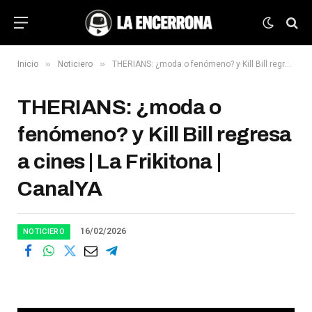
»
»
Inicio
Noticiero
THERIANS: ¿moda o fenómeno? y Kill Bill regresa a cines | La Frikitona | CanalYA
THERIANS: ¿moda o
fenómeno? y Kill Bill regresa
a cines | La Frikitona |
CanalYA
16/02/2026
NOTICIERO