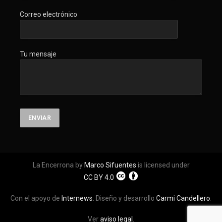
Correo electrónico
Tu mensaje
La Encerrona by
Marco Sifuentes
is licensed under
CC BY 4.0
Con el apoyo de
Internews
. Diseño y desarrollo
Carmi Candellero
.
Ver
aviso legal
.