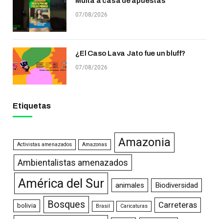
Multa a casa de apuestas
07/08/2026
¿El Caso Lava Jato fue un bluff?
07/08/2026
Etiquetas
Amazonia
Activistas amenazados
Amazonas
Ambientalistas amenazados
América del Sur
animales
Biodiversidad
Bosques
Carreteras
bolivia
Brasil
Caricaturas