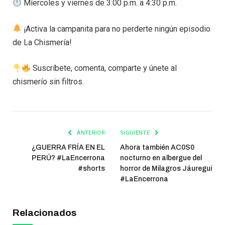
Míercoles y viernes de 3:00 p.m. a 4:30 p.m.
¡Activa la campanita para no perderte ningún episodio
de La Chismería!
Suscríbete, comenta, comparte y únete al
chismerío sin filtros.
ANTERIOR
SIGUIENTE
¿GUERRA FRÍA EN EL
Ahora también AC0S0
PERÚ? #LaEncerrona
nocturno en albergue del
#shorts
horror de Milagros Jáuregui
#LaEncerrona
Relacionados